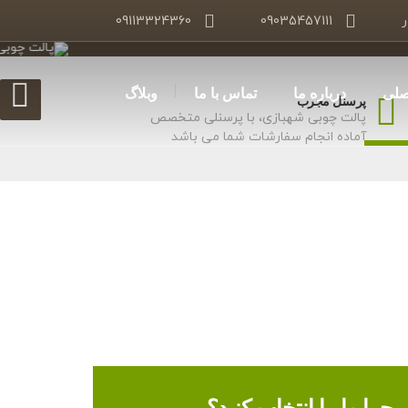
ر
09035457111
09113324360
صلی
درباره ما
تماس با ما
وبلاگ
پرسنل مجرب
پالت چوبی شهبازی، با پرسنلی متخصص
آماده انجام سفارشات شما می باشد