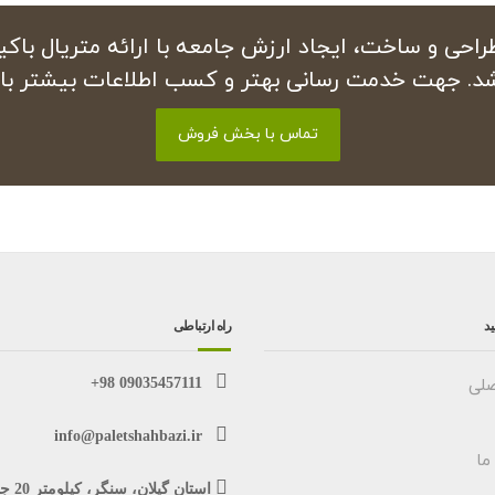
 طراحی و ساخت، ایجاد ارزش جامعه با ارائه متریال 
شد. جهت خدمت رسانی بهتر و کسب اطلاعات بیشتر با 
تماس با بخش فروش
ید
راه ارتباطی
لی
09035457111 98+
info@paletshahbazi.ir
ما
استان گیلان، سن