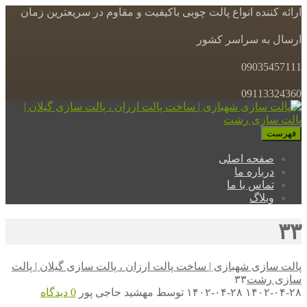
ارائه کننده انواع پالت چوبی باکیفیت و مقاوم در سریعترین زمان
ارسال به سراسر کشور
09035457111
09113324360
فهرست
صفحه اصلی
درباره ما
تماس با ما
وبلاگ
۳۳
پالت سازی شهبازی | ساخت پالت ارزان ، پالت سازی گیلان | پالت
سازی رشت
۳۳
۱۴۰۲-۰۴-۲۸
۱۴۰۲-۰۴-۲۸
توسط
مهشید حاجی پور
0 دیدگاه