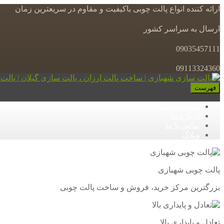
ارائه کننده انواع پالت چوبی باکیفیت و مقاوم در سریعترین زمان
ارسال به سراسر کشور
09035457111
09113324360
فهرست
صفحه اصلی
درباره ما
تماس با ما
وبلاگ
پالت چوبی شهبازی
بزرگترین مرکز خرید، فروش و ساخت پالت چوبی
تعادل و پایداری بالا