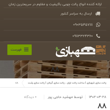
ارائه کننده انواع پالت چوبی باکیفیت و مقاوم در سریعترین زمان
ارسال به سراسر کشور
09035457111
09113324360
فهرست
۸۸
پالت سازی شهبازی | ساخت پالت ارزان ، پالت سازی گیلان | پالت سازی رشت
۸۸
۱۴۰۲-۰۴-۲۸
توسط
مهشید حاجی پور
0 دیدگاه
۸۸