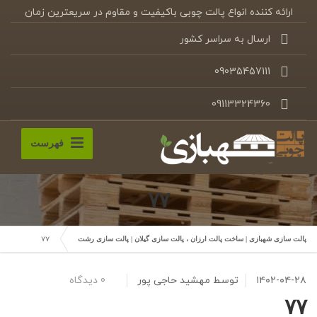
ارائه کننده انواع پالت چوبی باکیفیت و مقاوم در سریعترین زمان
ارسال به سراسر کشور
09035457111
09113324360
فهرست
۷۷
۷۷
پالت سازی شهبازی | ساخت پالت ارزان ، پالت سازی گیلان | پالت سازی رشت
۱۴۰۲-۰۴-۲۸
توسط
مهشید حاجی پور
0 دیدگاه
۷۷