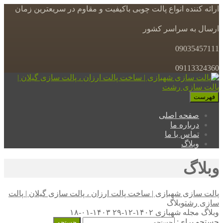
ارائه کننده انواع پالت چوبی باکیفیت و مقاوم در سریعترین زمان
ارسال به سراسر کشور
09035457111
09113324360
فهرست
صفحه اصلی
درباره ما
تماس با ما
وبلاگ
وبلاگ
پالت سازی شهبازی | ساخت پالت ارزان ، پالت سازی گیلان | پالت
سازی رشت
وبلاگ
وبلاگ
مجله شهبازی
۱۴۰۲-۱۲-۲۹
۱۴۰۳-۰۱-۱۸
جستجو برای: