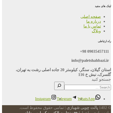
لینک های مفید
صفحه اصلی
درباره ما
تماس با ما
وبلاگ
راه ارتباطی
09035457111 98+
info@paletshahbazi.ir
استان گیلان، سنگر، کیلومتر 20 جاده اصلی رشت به تهران،
گلسرک، نبش خ 116
جستجو کنید
Instagram
Telegram
WhatsApp
© 1402
پالت چوبی شهبازی
| تمامی حقوق محفوظ است.
پیاده سازی و اجرا با ❤️ :
تجارت الکترونیک پارس داتام