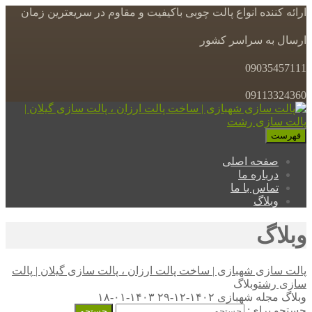
ارائه کننده انواع پالت چوبی باکیفیت و مقاوم در سریعترین زمان
ارسال به سراسر کشور
09035457111
09113324360
فهرست
صفحه اصلی
درباره ما
تماس با ما
وبلاگ
وبلاگ
پالت سازی شهبازی | ساخت پالت ارزان ، پالت سازی گیلان | پالت
سازی رشت
وبلاگ
وبلاگ
مجله شهبازی
۱۴۰۲-۱۲-۲۹
۱۴۰۳-۰۱-۱۸
جستجو برای: