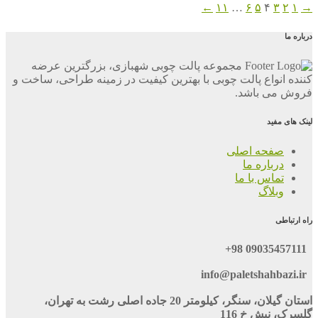
←
۱۱
…
۶
۵
۴
۳
۲
۱
→
درباره ما
مجموعه پالت چوبی شهبازی، بزرگترین عرضه
کننده انواع پالت چوبی با بهترین کیفیت در زمینه طراحی، ساخت و
فروش می باشد.
لینک های مفید
صفحه اصلی
درباره ما
تماس با ما
وبلاگ
راه ارتباطی
09035457111 98+
info@paletshahbazi.ir
استان گیلان، سنگر، کیلومتر 20 جاده اصلی رشت به تهران،
گلسرک، نبش خ 116