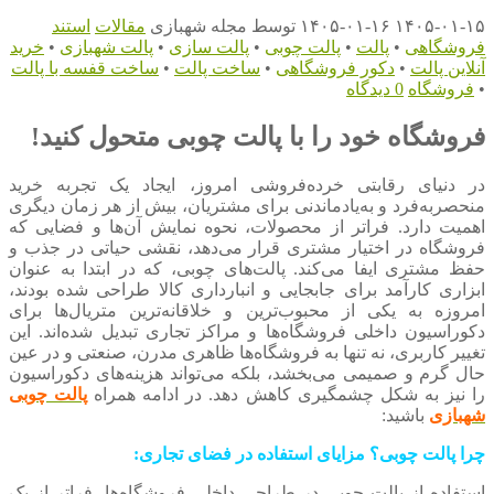
۱۴۰۵-۰۱-۱۵
۱۴۰۵-۰۱-۱۶
توسط
مجله شهبازی
مقالات
استند
فروشگاهی
•
پالت
•
پالت چوبی
•
پالت سازی
•
پالت شهبازی
•
خرید
آنلاین پالت
•
دکور فروشگاهی
•
ساخت پالت
•
ساخت قفسه با پالت
•
فروشگاه
0 دیدگاه
فروشگاه خود را با پالت چوبی متحول کنید!
در دنیای رقابتی خرده‌فروشی امروز، ایجاد یک تجربه خرید
منحصربه‌فرد و به‌یادماندنی برای مشتریان، بیش از هر زمان دیگری
اهمیت دارد. فراتر از محصولات، نحوه نمایش آن‌ها و فضایی که
فروشگاه در اختیار مشتری قرار می‌دهد، نقشی حیاتی در جذب و
حفظ مشتری ایفا می‌کند. پالت‌های چوبی، که در ابتدا به عنوان
ابزاری کارآمد برای جابجایی و انبارداری کالا طراحی شده بودند،
امروزه به یکی از محبوب‌ترین و خلاقانه‌ترین متریال‌ها برای
دکوراسیون داخلی فروشگاه‌ها و مراکز تجاری تبدیل شده‌اند. این
تغییر کاربری، نه تنها به فروشگاه‌ها ظاهری مدرن، صنعتی و در عین
حال گرم و صمیمی می‌بخشد، بلکه می‌تواند هزینه‌های دکوراسیون
را نیز به شکل چشمگیری کاهش دهد. در ادامه همراه
پالت چوبی
شهبازی
باشید:
چرا پالت چوبی؟ مزایای استفاده در فضای تجاری:
استفاده از پالت چوبی در طراحی داخلی فروشگاه‌ها، فراتر از یک