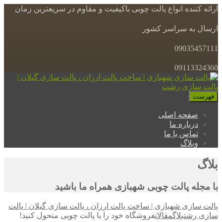
ارائه کننده انواع پالت چوبی باکیفیت و مقاوم در سریعترین زمان
ارسال به سراسر کشور
09035457111
09113324360
فهرست
صفحه اصلی
درباره ما
تماس با ما
وبلاگ
بلاگ
با مجله پالت چوبی شهبازی همراه ما باشید
پالت سازی شهبازی | ساخت پالت ارزان ، پالت سازی گیلان | پالت
سازی رشت
بلاگ
مقالات
فروشگاه خود را با پالت چوبی متحول کنید!