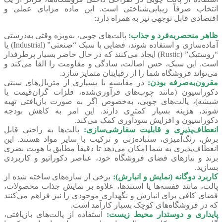
انتخاب صرفاً زیبایی‌شناختی است. این ماده مزایای عملی و
اقتصادی قابل توجهی نیز به همراه دارد:
ظاهر منحصربه‌فرد و جذاب:
پالت‌های چوبی، به‌ویژه وقتی به‌درستی
آماده‌سازی و استفاده شوند، فضایی با سبک “صنعتی” (Industrial) یا
“روستیک” (Rustic) ایجاد می‌کنند که در حال حاضر بسیار پرطرفدار
است. این سبک، حس اصالت، سادگی و مقاومت را القا می‌کند و
می‌تواند فروشگاه شما را از رقبایتان متمایز سازد.
مقرون‌به‌صرفه بودن:
در مقایسه با بسیاری از متریال‌های سنتی
دکوراسیون (مانند چوب‌های فرآوری‌شده، فلزات گران‌قیمت یا
شیشه)، پالت‌های چوبی، به‌خصوص اگر به صورت بازیافتی تهیه
شوند، هزینه بسیار کمتری دارند. این امر به کاهش بودجه
دکوراسیون و افزایش سودآوری کمک می‌کند.
انعطاف‌پذیری و قابلیت سفارشی‌سازی:
پالت‌ها به راحتی قابل
برش، رنگ‌آمیزی، سنباده‌زنی و ترکیب با سایر مواد هستند. این
انعطاف‌پذیری به شما امکان می‌دهد تا دقیقاً مطابق با هویت بصری
برند و نیازهای فضای فروشگاه خود، عناصر دکوراتیو و کاربردی
بسازید.
کاربرد دوگانه (نمایش و انبارش):
برخی از سازه‌های ساخته شده از
پالت، مانند قفسه‌ها یا استندها، علاوه بر نمایش جذاب محصولات،
فضای کافی برای انبارش و نگهداری موجودی را نیز فراهم می‌کنند
که در فروشگاه‌های کوچک بسیار کارآمد است.
پایداری و دوستدار محیط زیست:
استفاده از پالت‌های بازیافتی،