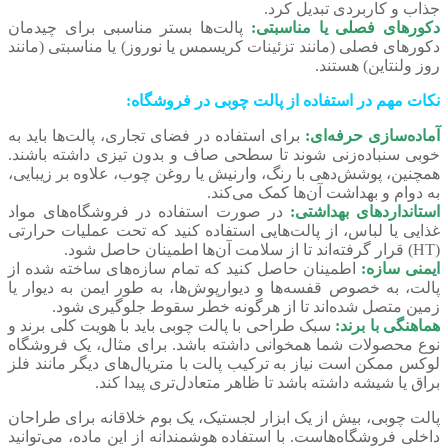
جذاب و کاربردی تبدیل کرد.
دکورهای فصلی یا مناسبتی:
پالت‌ها بستر مناسبی برای چیدمان
دکورهای فصلی (مانند تزئینات کریسمس یا نوروز) یا مناسبتی (مانند
روز ولنتاین) هستند.
نکات مهم در استفاده از پالت چوبی در فروشگاه:
آماده‌سازی حرفه‌ای:
برای استفاده در فضای تجاری، پالت‌ها باید به
خوبی سنباده‌زنی شوند تا سطحی صاف و بدون تیزی داشته باشند.
همچنین، پوشش‌دهی با رنگ، وارنیش یا روغن چوب، علاوه بر زیبایی،
به دوام و بهداشت آن‌ها کمک می‌کند.
استانداردهای بهداشتی:
در صورت استفاده در فروشگاه‌های مواد
غذایی یا لباس، از پالت‌هایی استفاده کنید که تحت عملیات حرارتی
(HT) قرار گرفته‌اند تا از سلامت آن‌ها اطمینان حاصل شود.
ایمنی سازه:
اطمینان حاصل کنید که تمام سازه‌های ساخته شده از
پالت، به خصوص قفسه‌ها و دیوارپوش‌ها، به طور ایمن به دیوار یا
زمین متصل شده‌اند تا از هرگونه خطر سقوط جلوگیری شود.
هماهنگی با برند:
سبک طراحی با پالت چوبی باید با هویت کلی برند و
نوع محصولات شما همخوانی داشته باشد. برای مثال، یک فروشگاه
لوکس ممکن است نیاز به ترکیب پالت با متریال‌های دیگر مانند فلز
براق یا شیشه داشته باشد تا ظاهر متعادل‌تری پیدا کند.
پالت چوبی، بیش از یک ابزار لجستیک، یک بوم خلاقانه برای طراحان
داخلی فروشگاه‌هاست. با استفاده هوشمندانه از این ماده، می‌توانید