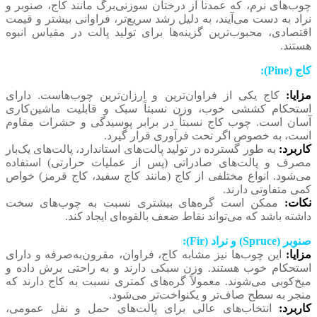
چوب‌های نرم، که عمدتاً از درختان سوزنی‌برگ مانند کاج، صنوبر و
نراد به دست می‌آیند، به دلیل رشد سریع‌تر، فراوانی بیشتر و قیمت
اقتصادی، محبوب‌ترین گزینه‌ها برای تولید پالت در مقیاس انبوه
هستند.
کاج (Pine):
مزایا:
کاج یکی از فراوان‌ترین و ارزان‌ترین چوب‌هاست. دارای
استحکام کششی خوب، وزن نسبتاً سبک و قابلیت ماشین‌کاری
آسان است. چوب کاج نسبتاً در برابر پوسیدگی و حشرات مقاوم
است، به خصوص اگر تحت فرآوری قرار گیرد.
کاربرد:
به طور گسترده در تولید پالت‌های استاندارد، پالت‌های یک‌بار
مصرف و پالت‌های صادراتی (پس از عملیات حرارتی) استفاده
می‌شود. انواع مختلفی از کاج (مانند کاج سفید، کاج قرمز) خواص
کمی متفاوتی دارند.
نکات:
ممکن است گره‌های بیشتری نسبت به چوب‌های سخت
داشته باشد که می‌تواند نقاط ضعف بالقوه‌ای ایجاد کند.
صنوبر (Spruce) و نراد (Fir):
مزایا:
این چوب‌ها نیز مشابه کاج، فراوان، مقرون‌به‌صرفه و دارای
استحکام خوب هستند. وزن سبکی دارند و به راحتی برش داده و
میخ‌کوبی می‌شوند. معمولاً گره‌های کمتری نسبت به کاج دارند که
منجر به سطح صاف‌تر و یکنواخت‌تر می‌شود.
کاربرد:
انتخاب‌های عالی برای پالت‌های حمل و نقل عمومی،