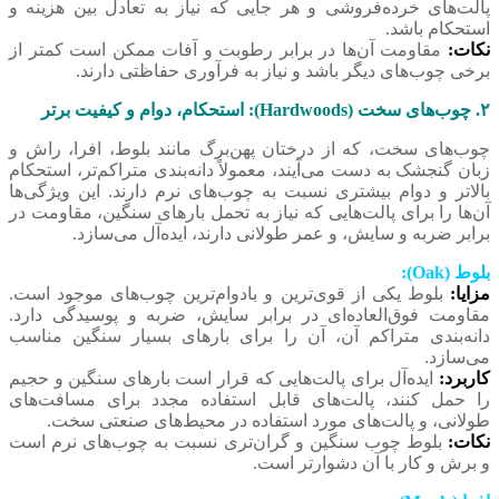
پالت‌های خرده‌فروشی و هر جایی که نیاز به تعادل بین هزینه و
استحکام باشد.
نکات:
مقاومت آن‌ها در برابر رطوبت و آفات ممکن است کمتر از
برخی چوب‌های دیگر باشد و نیاز به فرآوری حفاظتی دارند.
۲. چوب‌های سخت (Hardwoods): استحکام، دوام و کیفیت برتر
چوب‌های سخت، که از درختان پهن‌برگ مانند بلوط، افرا، راش و
زبان گنجشک به دست می‌آیند، معمولاً دانه‌بندی متراکم‌تر، استحکام
بالاتر و دوام بیشتری نسبت به چوب‌های نرم دارند. این ویژگی‌ها
آن‌ها را برای پالت‌هایی که نیاز به تحمل بارهای سنگین، مقاومت در
برابر ضربه و سایش، و عمر طولانی دارند، ایده‌آل می‌سازد.
بلوط (Oak):
مزایا:
بلوط یکی از قوی‌ترین و بادوام‌ترین چوب‌های موجود است.
مقاومت فوق‌العاده‌ای در برابر سایش، ضربه و پوسیدگی دارد.
دانه‌بندی متراکم آن، آن را برای بارهای بسیار سنگین مناسب
می‌سازد.
کاربرد:
ایده‌آل برای پالت‌هایی که قرار است بارهای سنگین و حجیم
را حمل کنند، پالت‌های قابل استفاده مجدد برای مسافت‌های
طولانی، و پالت‌های مورد استفاده در محیط‌های صنعتی سخت.
نکات:
بلوط چوب سنگین و گران‌تری نسبت به چوب‌های نرم است
و برش و کار با آن دشوارتر است.