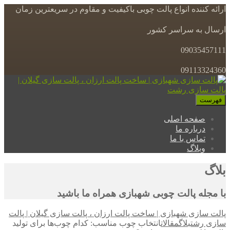
ارائه کننده انواع پالت چوبی باکیفیت و مقاوم در سریعترین زمان
ارسال به سراسر کشور
09035457111
09113324360
فهرست
صفحه اصلی
درباره ما
تماس با ما
وبلاگ
بلاگ
با مجله پالت چوبی شهبازی همراه ما باشید
پالت سازی شهبازی | ساخت پالت ارزان ، پالت سازی گیلان | پالت
سازی رشت
بلاگ
مقالات
انتخاب چوب مناسب: کدام چوب‌ها برای تولید