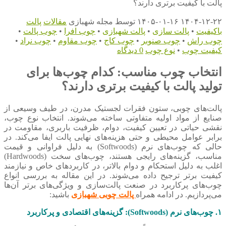
پالت با کیفیت برتری دارند؟
۱۴۰۴-۱۲-۲۲
۱۴۰۵-۰۱-۱۶
توسط
مجله شهبازی
مقالات
پالت
باکیفیت
•
پالت سازی
•
پالت شهبازی
•
چوب افرا
•
چوب پالت
•
چوب راش
•
چوب صنوبر
•
چوب کاج
•
چوب مقاوم
•
چوب نراد
•
کیفیت چوب
•
نوع چوب
0 دیدگاه
انتخاب چوب مناسب: کدام چوب‌ها برای
تولید پالت با کیفیت برتری دارند؟
پالت‌های چوبی، ستون فقرات لجستیک مدرن، در طیف وسیعی از
صنایع از مواد اولیه متفاوتی ساخته می‌شوند. انتخاب نوع چوب،
نقشی حیاتی در تعیین کیفیت، دوام، ظرفیت باربری، مقاومت در
برابر عوامل محیطی و حتی هزینه‌های نهایی پالت ایفا می‌کند. در
حالی که چوب‌های نرم (Softwoods) به دلیل فراوانی و قیمت
مناسب، گزینه‌های رایجی هستند، چوب‌های سخت (Hardwoods)
اغلب به دلیل استحکام و دوام بالاتر، در کاربردهای خاص و نیازمند
کیفیت برتر ترجیح داده می‌شوند. در این مقاله به بررسی انواع
چوب‌های پرکاربرد در صنعت پالت‌سازی و ویژگی‌های برتر آن‌ها
می‌پردازیم. در ادامه همراه
پالت چوبی شهبازی
باشید:
۱. چوب‌های نرم (Softwoods): گزینه‌های اقتصادی و پرکاربرد