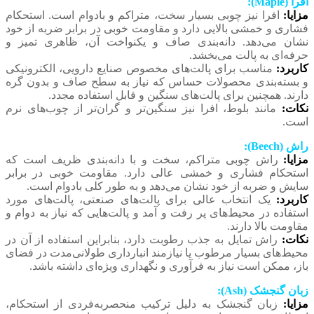
افرا (Maple):
مزایا:
افرا نیز چوبی بسیار سخت، متراکم و بادوام است. استحکام
فشاری و خمشی بالایی دارد و مقاومت خوبی در برابر ضربه از خود
نشان می‌دهد. دانه‌بندی صاف و یکنواخت آن، ظاهری تمیز و
حرفه‌ای به پالت می‌بخشد.
کاربرد:
مناسب برای پالت‌های مخصوص صنایع دارویی، الکترونیکی
و بسته‌بندی محصولات حساس که نیاز به سطح صاف و بدون گره
دارند. همچنین برای پالت‌های سنگین و قابل استفاده مجدد.
نکات:
مانند بلوط، افرا نیز سنگین‌تر و گران‌تر از چوب‌های نرم
است.
راش (Beech):
مزایا:
راش چوبی متراکم، سخت و با دانه‌بندی ظریف است که
استحکام فشاری و خمشی عالی دارد. مقاومت خوبی در برابر
سایش و ضربه از خود نشان می‌دهد و به طور کلی بادوام است.
کاربرد:
یک انتخاب عالی برای پالت‌های صنعتی، پالت‌های مورد
استفاده در محیط‌های پر رفت و آمد و پالت‌هایی که نیاز به دوام و
مقاومت بالا دارند.
نکات:
راش تمایل به جذب رطوبت دارد، بنابراین استفاده از آن در
محیط‌های بسیار مرطوب یا نیازمند انبارداری طولانی‌مدت در فضای
باز، ممکن است نیاز به فرآوری و نگهداری ویژه‌ای داشته باشد.
زبان گنجشک (Ash):
مزایا:
زبان گنجشک به دلیل ترکیب منحصربه‌فردی از استحکام،