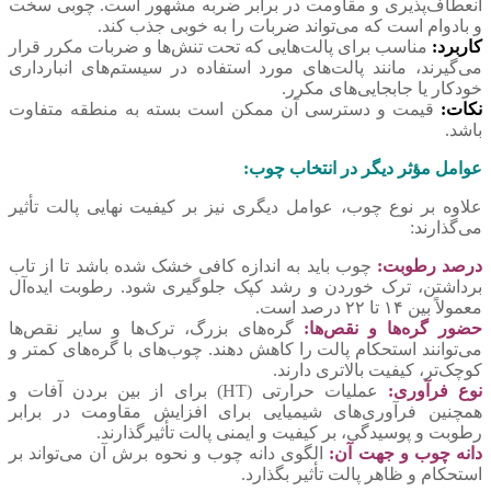
انعطاف‌پذیری و مقاومت در برابر ضربه مشهور است. چوبی سخت
و بادوام است که می‌تواند ضربات را به خوبی جذب کند.
کاربرد:
مناسب برای پالت‌هایی که تحت تنش‌ها و ضربات مکرر قرار
می‌گیرند، مانند پالت‌های مورد استفاده در سیستم‌های انبارداری
خودکار یا جابجایی‌های مکرر.
نکات:
قیمت و دسترسی آن ممکن است بسته به منطقه متفاوت
باشد.
عوامل مؤثر دیگر در انتخاب چوب:
علاوه بر نوع چوب، عوامل دیگری نیز بر کیفیت نهایی پالت تأثیر
می‌گذارند:
درصد رطوبت:
چوب باید به اندازه کافی خشک شده باشد تا از تاب
برداشتن، ترک خوردن و رشد کپک جلوگیری شود. رطوبت ایده‌آل
معمولاً بین ۱۴ تا ۲۲ درصد است.
حضور گره‌ها و نقص‌ها:
گره‌های بزرگ، ترک‌ها و سایر نقص‌ها
می‌توانند استحکام پالت را کاهش دهند. چوب‌های با گره‌های کمتر و
کوچک‌تر، کیفیت بالاتری دارند.
نوع فرآوری:
عملیات حرارتی (HT) برای از بین بردن آفات و
همچنین فرآوری‌های شیمیایی برای افزایش مقاومت در برابر
رطوبت و پوسیدگی، بر کیفیت و ایمنی پالت تأثیرگذارند.
دانه چوب و جهت آن:
الگوی دانه چوب و نحوه برش آن می‌تواند بر
استحکام و ظاهر پالت تأثیر بگذارد.