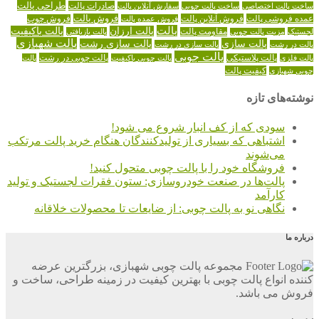
طراحی پالت
صادرات پالت
ساخت پالت اختصاصی
ساخت پالت چوبی
سفارش آنلاین پالت
عمده فروشی پالت
فروش آنلاین پالت
فروش پالت
فروش عمده پالت
فروش چوب
پالت
پالت ارزان
پالت باکیفیت
لجستیک
مقاومت پالت
پالت بازیافتی
مزیت پالت چوبی
پالت شهبازی
پالت سازی
پالت سازی رشت
پالت در رشت
پالت سازی در رشت
پالت چوبی
پالت چوبی در رشت
پالت فلزی
پالت پلاستیکی
پالت چوبی باکیفیت
پالت
کیفیت پالت
چوبی شهبازی
نوشته‌های تازه
سودی که از کف انبار شروع می شود!
اشتباهی که بسیاری از تولیدکنندگان هنگام خرید پالت مرتکب
می‌شوند
فروشگاه خود را با پالت چوبی متحول کنید!
پالت‌ها در صنعت خودروسازی: ستون فقرات لجستیک و تولید
کارآمد
نگاهی نو به پالت چوبی: از ضایعات تا محصولات خلاقانه
درباره ما
مجموعه پالت چوبی شهبازی، بزرگترین عرضه
کننده انواع پالت چوبی با بهترین کیفیت در زمینه طراحی، ساخت و
فروش می باشد.