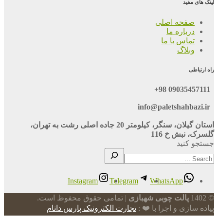
لینک های مفید
صفحه اصلی
درباره ما
تماس با ما
وبلاگ
راه ارتباطی
09035457111 98+
info@paletshahbazi.ir
استان گیلان، سنگر، کیلومتر 20 جاده اصلی رشت به تهران،
گلسرک، نبش خ 116
جستجو کنید
Instagram
Telegram
WhatsApp
© 1402
پالت چوبی شهبازی
| تمامی حقوق محفوظ است.
پیاده سازی و اجرا با ❤️ :
تجارت الکترونیک پارس داتام