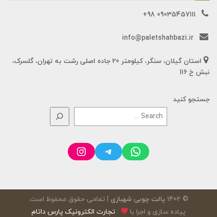
09035457111 98+
info@paletshahbazi.ir
استان گیلان، سنگر، کیلومتر 20 جاده اصلی رشت به تهران، گلسرک،
نبش خ 116
جستجو کنید
Instagram
Telegram
WhatsApp
© 1402
پالت چوبی شهبازی
| تمامی حقوق محفوظ است.
پیاده سازی و اجرا با
:
تجارت الکترونیک پارس داتام