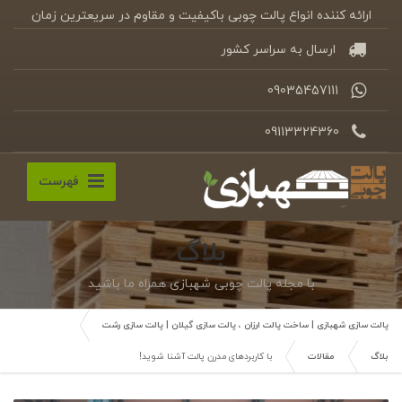
ارائه کننده انواع پالت چوبی باکیفیت و مقاوم در سریعترین زمان
ارسال به سراسر کشور
09035457111
09113324360
فهرست
بلاگ
با مجله پالت چوبی شهبازی همراه ما باشید
پالت سازی شهبازی | ساخت پالت ارزان ، پالت سازی گیلان | پالت سازی رشت
بلاگ
مقالات
با کاربردهای مدرن پالت آشنا شوید!