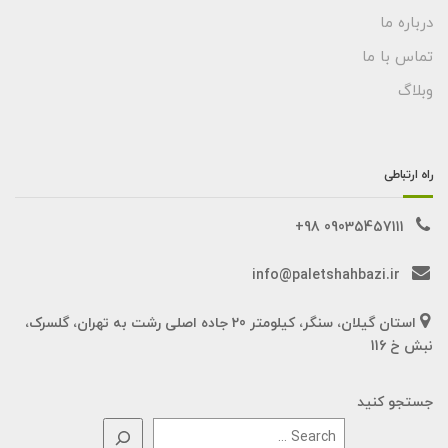
درباره ما
تماس با ما
وبلاگ
راه ارتباطی
09035457111 98+
info@paletshahbazi.ir
استان گیلان، سنگر، کیلومتر 20 جاده اصلی رشت به تهران، گلسرک،
نبش خ 116
جستجو کنید