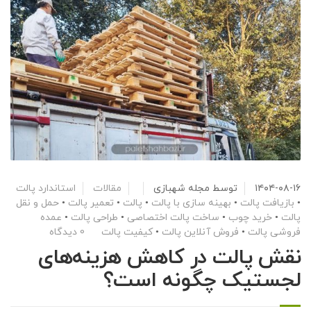
۱۴۰۴-۰۸-۱۶
توسط
مجله شهبازی
مقالات
استاندارد پالت
•
بازیافت پالت
•
بهینه سازی با پالت
•
پالت
•
تعمیر پالت
•
حمل و نقل
پالت
•
خرید چوب
•
ساخت پالت اختصاصی
•
طراحی پالت
•
عمده
فروشی پالت
•
فروش آنلاین پالت
•
کیفیت پالت
0 دیدگاه
نقش پالت در کاهش هزینه‌های
لجستیک چگونه است؟