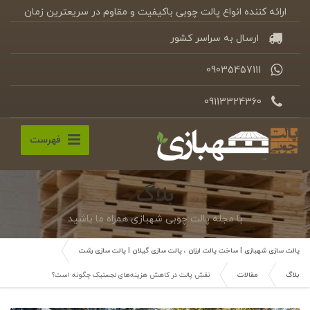
ارائه کننده انواع پالت چوبی باکیفیت و مقاوم در سریعترین زمان
ارسال به سراسر کشور
09035457111
09113324360
فهرست
بلاگ
با مجله پالت چوبی شهبازی همراه ما باشید
پالت سازی شهبازی | ساخت پالت ارزان ، پالت سازی گیلان | پالت سازی رشت
بلاگ
مقالات
نقش پالت در کاهش هزینه‌های لجستیک چگونه است؟