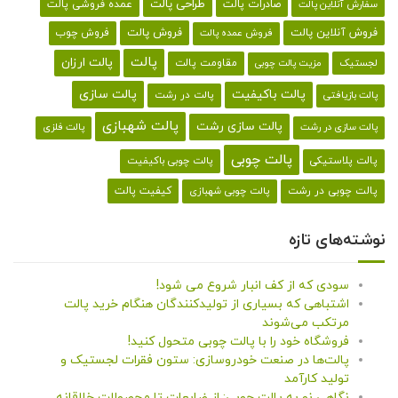
طراحی پالت
صادرات پالت
عمده فروشی پالت
سفارش آنلاین پالت
فروش آنلاین پالت
فروش پالت
فروش چوب
فروش عمده پالت
پالت
پالت ارزان
لجستیک
مقاومت پالت
مزیت پالت چوبی
پالت باکیفیت
پالت سازی
پالت در رشت
پالت بازیافتی
پالت شهبازی
پالت سازی رشت
پالت سازی در رشت
پالت فلزی
پالت چوبی
پالت پلاستیکی
پالت چوبی باکیفیت
کیفیت پالت
پالت چوبی در رشت
پالت چوبی شهبازی
نوشته‌های تازه
سودی که از کف انبار شروع می شود!
اشتباهی که بسیاری از تولیدکنندگان هنگام خرید پالت
مرتکب می‌شوند
فروشگاه خود را با پالت چوبی متحول کنید!
پالت‌ها در صنعت خودروسازی: ستون فقرات لجستیک و
تولید کارآمد
نگاهی نو به پالت چوبی: از ضایعات تا محصولات خلاقانه