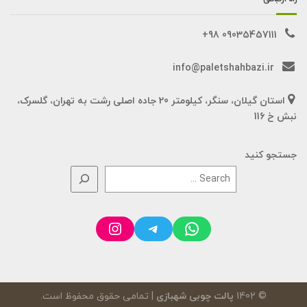
09035457111 98+
info@paletshahbazi.ir
استان گیلان، سنگر، کیلومتر 20 جاده اصلی رشت به تهران، گلسرک،
نبش خ 116
جستجو کنید
Instagram
Telegram
WhatsApp
© 1402
پالت چوبی شهبازی
| تمامی حقوق محفوظ است.