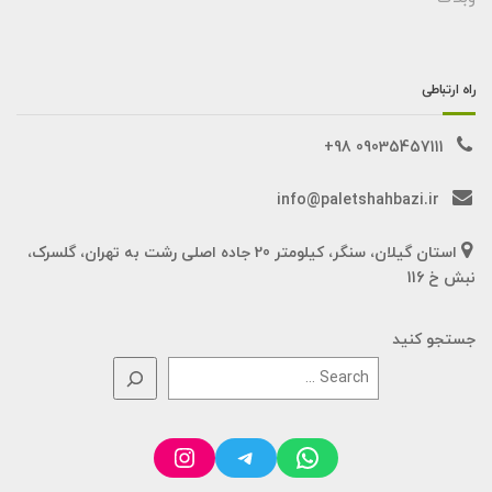
راه ارتباطی
09035457111 98+
info@paletshahbazi.ir
استان گیلان، سنگر، کیلومتر 20 جاده اصلی رشت به تهران، گلسرک،
نبش خ 116
جستجو کنید
Instagram
Telegram
WhatsApp