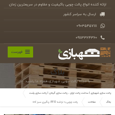
ارائه کننده انواع پالت چوبی باکیفیت و مقاوم در سریعترین زمان
ارسال به سراسر کشور
09035457111
09113324360
فهرست
بلاگ
با مجله پالت چوبی شهبازی همراه ما باشید
پالت سازی شهبازی | ساخت پالت ارزان ، پالت سازی گیلان | پالت سازی رشت
بلاگ
مقالات
پالت چوبی با تراشه RFID؛ ردگیری سبز کالا