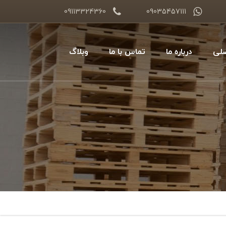
09113324360
09035457111
لی
درباره ما
تماس با ما
وبلاگ