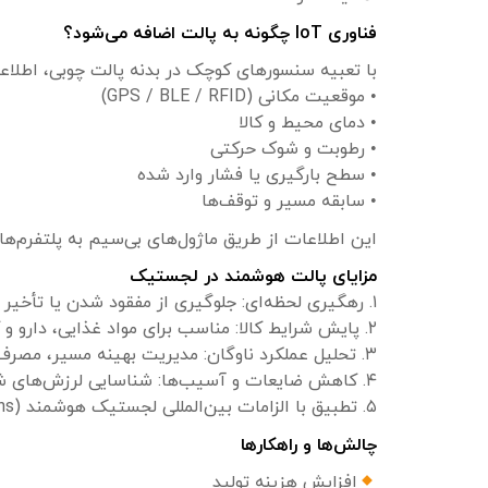
فناوری IoT چگونه به پالت اضافه می‌شود؟
با تعبیه سنسورهای کوچک در بدنه پالت چوبی، اطلاع
• موقعیت مکانی (GPS / BLE / RFID)
• دمای محیط و کالا
• رطوبت و شوک حرکتی
• سطح بارگیری یا فشار وارد شده
• سابقه مسیر و توقف‌ها
این اطلاعات از طریق ماژول‌های بی‌سیم به پلتفرم‌ه
مزایای پالت هوشمند در لجستیک
۱. رهگیری لحظه‌ای: جلوگیری از مفقود شدن یا تأخیر در تحویل
۲. پایش شرایط کالا: مناسب برای مواد غذایی، دارو و کالاهای حساس
۳. تحلیل عملکرد ناوگان: مدیریت بهینه مسیر، مصرف سوخت و زمان توقف
۴. کاهش ضایعات و آسیب‌ها: شناسایی لرزش‌های شدید یا دمای نامناسب
۵. تطبیق با الزامات بین‌المللی لجستیک هوشمند (Smart Supply Chains)
چالش‌ها و راهکارها
افزایش هزینه تولید