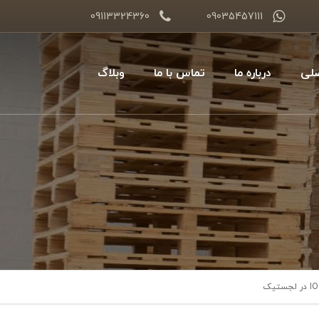
09113324360
09035457111
لی
درباره ما
تماس با ما
وبلاگ