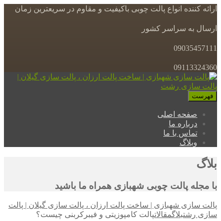
ارائه کننده انواع پالت چوبی باکیفیت و مقاوم در سریعترین زمان
ارسال به سراسر کشور
09035457111
09113324360
فهرست
صفحه اصلی
درباره ما
تماس با ما
وبلاگ
بلاگ
با مجله پالت چوبی شهبازی همراه ما باشید
پالت سازی شهبازی | ساخت پالت ارزان ، پالت سازی گیلان | پالت
سازی رشت
بلاگ
مقالات
پالت کامپوزیتی و فیبرکربنی چیست؟