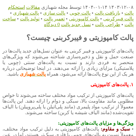
۱۴۰۳-۱۲-۰۸
۱۴۰۴-۰۱-۱۴
توسط
مجله شهبازی
مقالات
استحکام
پالت
•
بازیافت پالت
•
پالت چوبی
•
پالت سازی
•
پالت شهبازی
•
پالت فیبرکربنی
•
پالت کامپوزیتی
•
تعمیر پالت
•
تولید پالت
•
ساخت
پالت
•
طراحی پالت
•
نسل جدید پالت
0 دیدگاه
پالت کامپوزیتی و فیبرکربنی چیست؟
پالت‌های کامپوزیتی و فیبر کربنی به عنوان نسل‌های جدید پالت‌ها در
صنعت حمل و نقل و ذخیره‌سازی شناخته می‌شوند که ویژگی‌های
منحصر به فردی دارند و نسبت به پالت‌های سنتی (چوبی یا
پلاستیکی) مزایای زیادی را ارائه می‌دهند. در اینجا توضیحاتی درباره
هر یک از این نوع پالت‌ها ارائه می‌شود، همراه
پالت شهبازی
باشید.
۱. پالت‌های کامپوزیتی
پالت‌های کامپوزیتی از ترکیب مواد مختلف ساخته می‌شوند تا خواص
مطلوبی مانند مقاومت بالا، سبکی و دوام را ارائه دهند. این پالت‌ها
معمولاً از ترکیب مواد پلیمری (مانند پلی‌اتیلن یا پلی‌پروپیلن) با الیاف
تقویت‌شده (مانند الیاف شیشه یا کربن) ساخته می‌شوند.
ویژگی‌ها و مزایای پالت‌های کامپوزیتی:
•
سبک و مقاوم:
پالت‌های کامپوزیتی به دلیل ترکیب مواد مختلف،
معمولاً نسبت به پالت‌های چوبی یا فلزی سبک‌تر هستند، اما در عین