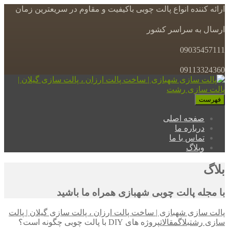
ارائه کننده انواع پالت چوبی باکیفیت و مقاوم در سریعترین زمان
ارسال به سراسر کشور
09035457111
09113324360
فهرست
صفحه اصلی
درباره ما
تماس با ما
وبلاگ
بلاگ
با مجله پالت چوبی شهبازی همراه ما باشید
پالت سازی شهبازی | ساخت پالت ارزان ، پالت سازی گیلان | پالت
سازی رشت
بلاگ
مقالات
پروژه های DIY با پالت چوبی چگونه است؟