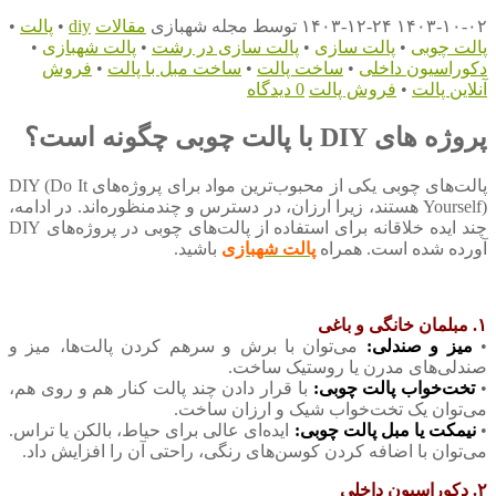
۱۴۰۳-۱۰-۰۲
۱۴۰۳-۱۲-۲۴
توسط
مجله شهبازی
مقالات
diy
•
پالت
•
پالت چوبی
•
پالت سازی
•
پالت سازی در رشت
•
پالت شهبازی
•
دکوراسیون داخلی
•
ساخت پالت
•
ساخت مبل با پالت
•
فروش
آنلاین پالت
•
فروش پالت
0 دیدگاه
پروژه های DIY با پالت چوبی چگونه است؟
پالت‌های چوبی یکی از محبوب‌ترین مواد برای پروژه‌های DIY (Do It
Yourself) هستند، زیرا ارزان، در دسترس و چندمنظوره‌اند. در ادامه،
چند ایده خلاقانه برای استفاده از پالت‌های چوبی در پروژه‌های DIY
آورده شده است. همراه
پالت شهبازی
باشید.
۱. مبلمان خانگی و باغی
•
میز و صندلی:
می‌توان با برش و سرهم کردن پالت‌ها، میز و
صندلی‌های مدرن یا روستیک ساخت.
•
تخت‌خواب پالت چوبی:
با قرار دادن چند پالت کنار هم و روی هم،
می‌توان یک تخت‌خواب شیک و ارزان ساخت.
•
نیمکت یا مبل پالت چوبی:
ایده‌ای عالی برای حیاط، بالکن یا تراس.
می‌توان با اضافه کردن کوسن‌های رنگی، راحتی آن را افزایش داد.
۲. دکوراسیون داخلی