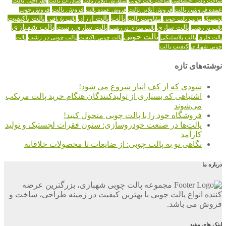
طراحی پالت
صادرات پالت
ساخت پالت اختصاصی
ساخت پالت چوبی
سفارش آنلاین پالت
عمده فروشی پالت
فروش آنلاین پالت
فروش پالت
فروش عمده پالت
فروش چوب
پالت
پالت ارزان
پالت باکیفیت
لجستیک
مقاومت پالت
پالت بازیافتی
مزیت پالت چوبی
پالت شهبازی
پالت سازی
پالت سازی رشت
پالت در رشت
پالت سازی در رشت
پالت چوبی
پالت چوبی در رشت
پالت فلزی
پالت پلاستیکی
پالت چوبی باکیفیت
پالت
کیفیت پالت
چوبی شهبازی
نوشته‌های تازه
سودی که از کف انبار شروع می شود!
اشتباهی که بسیاری از تولیدکنندگان هنگام خرید پالت مرتکب
می‌شوند
فروشگاه خود را با پالت چوبی متحول کنید!
پالت‌ها در صنعت خودروسازی: ستون فقرات لجستیک و تولید
کارآمد
نگاهی نو به پالت چوبی: از ضایعات تا محصولات خلاقانه
درباره ما
مجموعه پالت چوبی شهبازی، بزرگترین عرضه
کننده انواع پالت چوبی با بهترین کیفیت در زمینه طراحی، ساخت و
فروش می باشد.
لینک های مفید