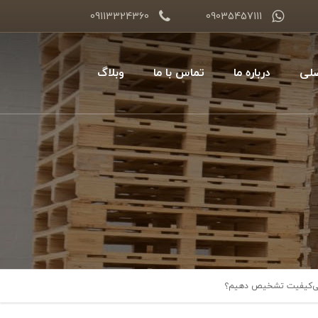
09113324360
09035457111
لی
درباره ما
تماس با ما
وبلاگ
ی بی‌کیفیت تشخیص دهیم؟