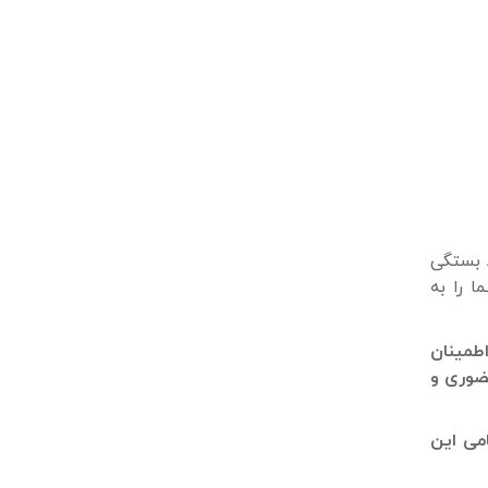
 بستگی
ا را به
اطمینان
حضوری و
می این