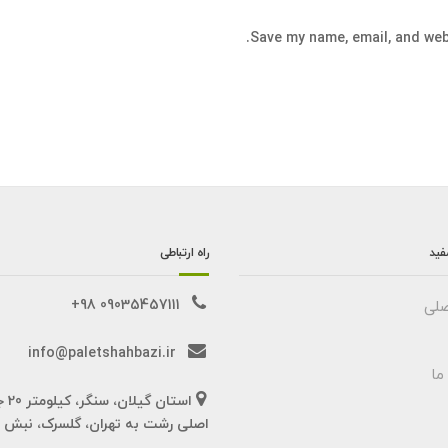
Save my name, email, and webs
فید
راه ارتباطی
09035457111 98+
لی
info@paletshahbazi.ir
ما
استان گیل
اصلی رشت به تهران، گلسرک، نبش خ 6