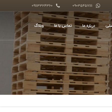
09113324360
09035457111
لی
درباره ما
تماس با ما
وبلاگ