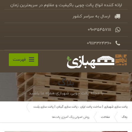
ارائه کننده انواع پالت چوبی باکیفیت و مقاوم در سریعترین زمان
ارسال به سراسر کشور
09035457111
09113324360
فهرست
بلاگ
با مجله پالت چوبی شهبازی همراه ما باشید
پالت سازی شهبازی | ساخت پالت ارزان ، پالت سازی گیلان | پالت سازی رشت
بلاگ
مقالات
روش اصولی رنگ‌ آمیزی پالت‌ها