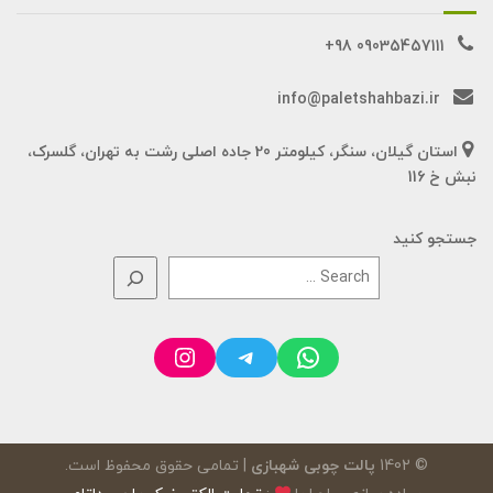
09035457111 98+
info@paletshahbazi.ir
استان گیلان، سنگر، کیلومتر 20 جاده اصلی رشت به تهران، گلسرک،
نبش خ 116
جستجو کنید
Instagram
Telegram
WhatsApp
© 1402
پالت چوبی شهبازی
| تمامی حقوق محفوظ است.