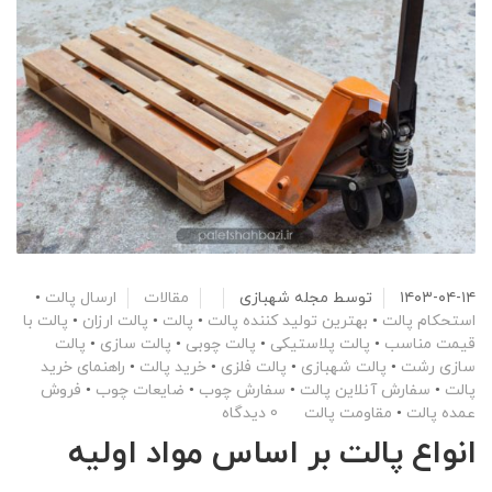
۱۴۰۳-۰۴-۱۴
توسط
مجله شهبازی
مقالات
ارسال پالت
•
استحکام پالت
•
بهترین تولید کننده پالت
•
پالت
•
پالت ارزان
•
پالت با
قیمت مناسب
•
پالت پلاستیکی
•
پالت چوبی
•
پالت سازی
•
پالت
سازی رشت
•
پالت شهبازی
•
پالت فلزی
•
خرید پالت
•
راهنمای خرید
پالت
•
سفارش آنلاین پالت
•
سفارش چوب
•
ضایعات چوب
•
فروش
عمده پالت
•
مقاومت پالت
0 دیدگاه
انواع پالت بر اساس مواد اولیه