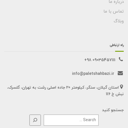
درباره ما
تماس با ما
وبلاگ
راه ارتباطی
09035457111 98+
info@paletshahbazi.ir
استان گیلان، سنگر، کیلومتر 20 جاده اصلی رشت به تهران، گلسرک،
نبش خ 116
جستجو کنید