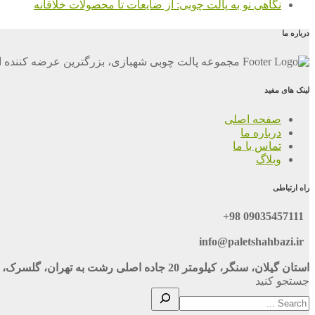
نگاهی نو به پالت چوبی: از ضایعات تا محصولات خلاقانه
درباره ما
مجموعه پالت چوبی شهبازی، بزرگترین عرضه کننده ان
لینک های مفید
صفحه اصلی
درباره ما
تماس با ما
وبلاگ
راه ارتباطی
09035457111 98+
info@paletshahbazi.ir
استان گیلان، سنگر، کیلومتر 20 جاده اصلی رشت به تهران، گلسرک، نبش خ 116
جستجو کنید