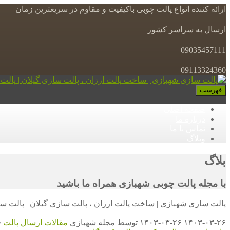
ارائه کننده انواع پالت چوبی باکیفیت و مقاوم در سریعترین زمان
ارسال به سراسر کشور
09035457111
09113324360
فهرست
صفحه اصلی
درباره ما
تماس با ما
وبلاگ
بلاگ
با مجله پالت چوبی شهبازی همراه ما باشید
پالت سازی شهبازی | ساخت پالت ارزان ، پالت سازی گیلان | پالت س
۱۴۰۳-۰۳-۲۶
۱۴۰۳-۰۳-۲۶
توسط
مجله شهبازی
مقالات
ارسال پالت
•