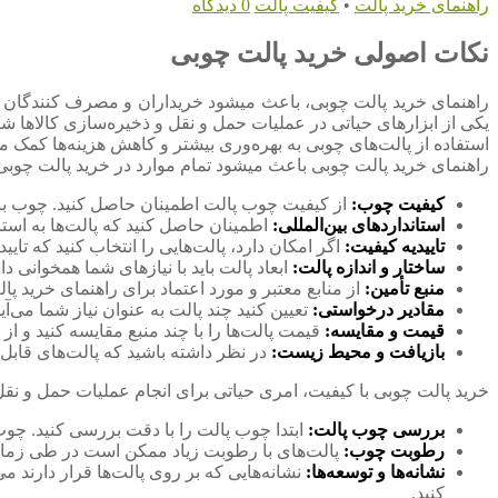
راهنمای خرید پالت
•
کیفیت پالت
0 دیدگاه
نکات اصولی خرید پالت چوبی
راهنمای خرید پالت چوبی، باعث میشود خریداران و مصرف کنندگان در ه
یکی از ابزارهای حیاتی در عملیات حمل و نقل و ذخیره‌سازی کالاها ش
استفاده از پالت‌های چوبی به بهره‌وری بیشتر و کاهش هزینه‌ها کمک می
راهنمای خرید پالت چوبی باعث میشود تمام موارد در خرید پالت چوبی
کیفیت چوب:
از کیفیت چوب پالت اطمینان حاصل کنید. چوب باید
استانداردهای بین‌المللی:
اطمینان حاصل کنید که پالت‌ها به استاندارد
تاییدیه کیفیت:
اگر امکان دارد، پالت‌هایی را انتخاب کنید که تایی
ساختار و اندازه پالت:
ابعاد پالت باید با نیازهای شما همخوانی داشته باشد. از ابعاد استاند
منبع تأمین:
از منابع معتبر و مورد اعتماد برای راهنمای خرید پ
مقادیر درخواستی:
تعیین کنید چند پالت به عنوان نیاز شما می‌آید
قیمت و مقایسه:
قیمت پالت‌ها را با چند منبع مقایسه کنید و ا
بازیافت و محیط زیست:
در نظر داشته باشید که پالت‌های قابل
خرید پالت چوبی با کیفیت، امری حیاتی برای انجام عملیات حمل و نقل و
بررسی چوب پالت:
ابتدا چوب پالت را با دقت بررسی کنید. چو
رطوبت چوب:
پالت‌های با رطوبت زیاد ممکن است در طی زما
نشانه‌ها و توسعه‌ها:
کنید.