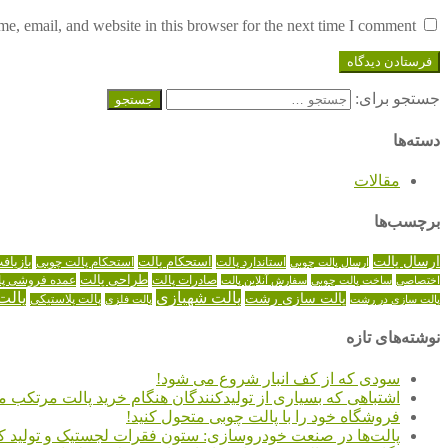
, email, and website in this browser for the next time I comment.
جستجو برای:
دسته‌ها
مقالات
برچسب‌ها
ارسال پالت
استاندارد پالت
استحکام پالت
بازیاف
ارسال پالت چوبی
استحکام پالت چوبی
طراحی پالت
صادرات پالت
عمده فروشی پا
اختصاصی
ساخت پالت چوبی
سفارش آنلاین پالت
پالت شهبازی
پالت
پالت سازی رشت
پالت سازی در رشت
پالت فلزی
پالت پلاستیکی
نوشته‌های تازه
سودی که از کف انبار شروع می شود!
اشتباهی که بسیاری از تولیدکنندگان هنگام خرید پالت مرتکب م
فروشگاه خود را با پالت چوبی متحول کنید!
پالت‌ها در صنعت خودروسازی: ستون فقرات لجستیک و تولید کا