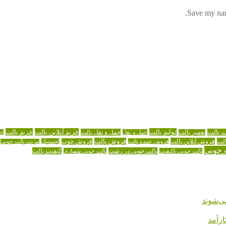
Save my name
تولید پالت
خرید آنلاین پالت
خرید پالت
ت پالت
حمل و نقل پالت
تعمیر پالت
حمل و نقل
خر
لت
فروش آنلاین پالت
فروش پالت
فروش عمده پالت
فروش چوب
لجستیک
مزیت پالت چوبی
 چوبی
پالت چوبی در رشت
کیفیت پالت
پالت چوبی باکیفیت
پالت چوبی شهبازی
ی‌شوند
رآمد