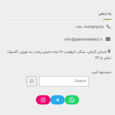
راه ارتباطی
09035457111 98+
info@paletshahbazi.ir
استان گیلان، سنگر، کیلومتر 20 جاده اصلی رشت به تهران، گلسرک،
نبش خ 116
جستجو کنید
Instagram
Telegram
WhatsApp