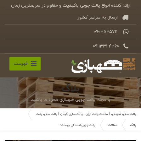
ارائه کننده انواع پالت چوبی باکیفیت و مقاوم در سریعترین زمان
ارسال به سراسر کشور
09035457111
09113324360
فهرست
بلاگ
با مجله پالت چوبی شهبازی همراه ما باشید
پالت سازی شهبازی | ساخت پالت ارزان ، پالت سازی گیلان | پالت سازی رشت
بلاگ
مقالات
پالت چوبی لقمه ای چیست؟