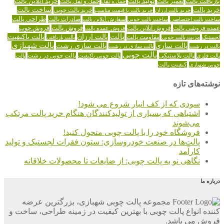
تولید پالت
خرید آنلاین پالت
بازیافت پالت
حمل و نقل پالت
تعمیر پالت
حمل و نقل
خرید پالت
ساخت پالت
خرید پالت چوبی
خرید پالت ارزان
خرید پالت با قیمت مناسب
طراحی پالت
صادرات پالت
ساخت پالت اختصاصی
ساخت پالت چوبی
سفارش آنلاین پالت
عمده فروشی پالت
فروش آنلاین پالت
فروش پالت
فروش عمده پالت
فروش چوب
پالت
پالت ارزان
پالت باکیفیت
لجستیک
مقاومت پالت
پالت بازیافتی
مزیت پالت چوبی
پالت شهبازی
پالت سازی
پالت سازی رشت
پالت در رشت
پالت سازی در رشت
پالت چوبی
پالت چوبی در رشت
پالت فلزی
پالت پلاستیکی
پالت چوبی باکیفیت
پالت
کیفیت پالت
چوبی شهبازی
نوشته‌های تازه
سودی که از کف انبار شروع می شود!
اشتباهی که بسیاری از تولیدکنندگان هنگام خرید پالت مرتکب
می‌شوند
فروشگاه خود را با پالت چوبی متحول کنید!
پالت‌ها در صنعت خودروسازی: ستون فقرات لجستیک و تولید
کارآمد
نگاهی نو به پالت چوبی: از ضایعات تا محصولات خلاقانه
درباره ما
مجموعه پالت چوبی شهبازی، بزرگترین عرضه
کننده انواع پالت چوبی با بهترین کیفیت در زمینه طراحی، ساخت و
فروش می باشد.