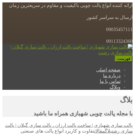
ارائه کننده انواع پالت چوبی باکیفیت و مقاوم در سریعترین زمان
ارسال به سراسر کشور
09035457111
09113324360
فهرست
صفحه اصلی
درباره ما
تماس با ما
وبلاگ
بلاگ
با مجله پالت چوبی شهبازی همراه ما باشید
پالت سازی شهبازی | ساخت پالت ارزان ، پالت سازی گیلان | پالت
سازی رشت
بلاگ
مقالات
تفاوت و کاربرد انواع پالت‌ های صنعتی