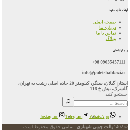
لینک های مفید
صفحه اصلی
درباره ما
تماس با ما
وبلاگ
راه ارتباطی
09035457111 98+
info@paletshahbazi.ir
استان گیلان، سنگر، کیلومتر 20 جاده اصلی رشت به تهران،
گلسرک، نبش خ 116
جستجو کنید
Instagram
Telegram
WhatsApp
© 1402
پالت چوبی شهبازی
| تمامی حقوق محفوظ است.