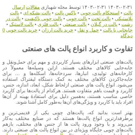
۱۴۰۳-۰۲-۳۱
۱۴۰۳-۰۲-۳۱
توسط
مجله شهبازی
مقالات
ارسال
پالت
•
استحکام پالت چوبی
•
باکس پالت
•
پالت بشکه ای
•
پالت
پلاستیکی
•
پالت تخت
•
پالت چوبی
•
پالت چوبی باکیفیت
•
پالت در
رشت
•
پالت در گیلان
•
پالت صنعتی
•
پالت فلزی
•
پالت لاستیک
•
جابجایی با پالت
•
حمل و نقل
•
خرید پالت ارزان
•
خرید پالت چوبی
0
دیدگاه
تفاوت و کاربرد انواع پالت‌ های صنعتی
پالت‌های صنعتی ابزارهای بسیار کاربردی و مهم برای حمل‌ونقل و
جابه‌جایی کالاهای مختلف هستند. ازاین وسیله‌ها معمولاً در
کارخانه‌های تولیدی، انبارها، سردخانه‌ها، اسکله‌ها و … برای
جابه‌جاکردن کالاهای مختلف به کمک دستگاه لیفتراک استفاده
می‌شود. انواع پالت‌ های صنعتی ازلحاظ شکل، ابعاد، اندازه، جنس،
کاربرد و قیمت باهم متفاوت هستند. هرکدام از پالت‌ها برای کاربرد
خاصی مناسب هستند، به‌همین دلیل برای استفادهٔ بهینه از آن‌ها
افراد باید با کاربرد و ویژگی‌های آن‌ها به‌طور کامل آشنا شوند.
بهتر است بدانید که، پالت‌های چوبی یکی از قدیمی‌ترین و
پرطرفدارترین انواع پالت‌ها هستند که در صنایع مختلف به‌کار
می‌روند و با وجود ورود پالت ها از جنس های مختلف، بازهم
پالت‌های چوبی جایگاه ویژه‌ای در بین انواع پالت‌ های صنعتی دارند.