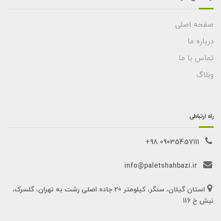
صفحه اصلی
درباره ما
تماس با ما
وبلاگ
راه ارتباطی
09035457111 98+
info@paletshahbazi.ir
استان گیلان، سنگر، کیلومتر 20 جاده اصلی رشت به تهران، گلسرک،
نبش خ 116