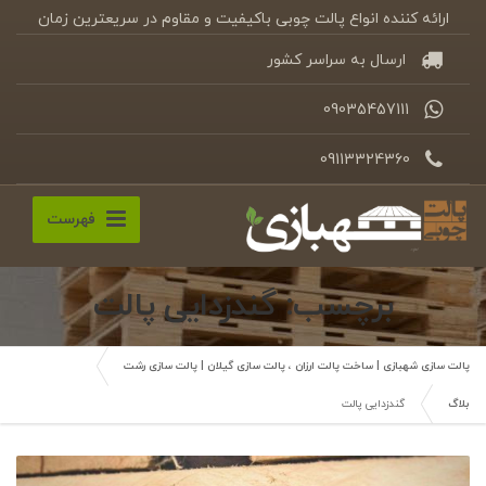
ارائه کننده انواع پالت چوبی باکیفیت و مقاوم در سریعترین زمان
ارسال به سراسر کشور
09035457111
09113324360
فهرست
برچسب: گندزدایی پالت
پالت سازی شهبازی | ساخت پالت ارزان ، پالت سازی گیلان | پالت سازی رشت
بلاگ
گندزدایی پالت