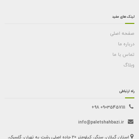
لینک های مفید
صفحه اصلی
درباره ما
تماس با ما
وبلاگ
راه ارتباطی
09035457111 98+
info@paletshahbazi.ir
استان گیلان، سنگر، کیلومتر 20 جاده اصلی رشت به تهران، گلسرک،