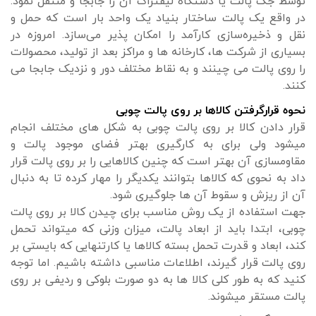
توسط جک پالت یا دستگاه لیفتراک آن را جابجا و منتقل نمود.
در واقع یک پالت ساختار بنیاد یک واحد بار است که حمل و
نقل و ذخیره‌سازی کارآمد را امکان پذیر می‌سازد. امروزه در
بسیاری از شرکت ها، کارخانه ها و مراکز بعد از تولید، محصولات
را روی پالت می چینند و به نقاط مختلف دور و نزدیک جابجا می
کنند.
نحوه قرارگرفتن کالاها بر روی پالت چوبی
قرار دادن کالا بر روی پالت چوبی به شکل های مختلف انجام
می‎شود ولی برای به کارگیری بهتر فضای موجود پالت و
مقاوم‎سازی آن بهتر است که چنین کالاهایی را بر روی پالت قرار
داد به نحوی که کالاها بتوانند یکدیگر را مهار کرده تا به دنبال
آن از ریزش و سقوط آن ها جلوگیری شود.
جهت استفاده از یک روش مناسب برای چیدن کالا بر روی پالت
چوبی، ابتدا باید از ابعاد پالت، میزان وزنی که می‎تواند تحمل
کند، ابعاد و قدرت تحمل بسته کالاها یا کارتن‎هایی که بایستی بر
روی پالت قرار گیرند، اطلاعات مناسبی داشته باشیم. اما توجه
کنید که به طور کلی کالا ها به دو صورت بلوکی و ردیفی بر روی
پالت مستقر می‎شوند.