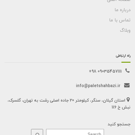
درباره ما
تماس با ما
وبلاگ
راه ارتباطی
09035457111 98+
info@paletshahbazi.ir
استان گیلان، سنگر، کیلومتر 20 جاده اصلی رشت به تهران، گلسرک،
نبش خ 116
جستجو کنید