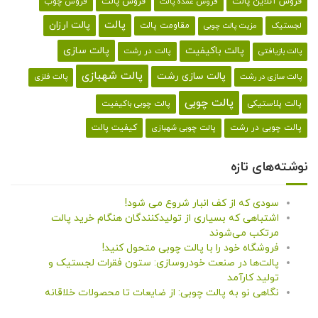
فروش آنلاین پالت
فروش پالت
فروش چوب
فروش عمده پالت
پالت
پالت ارزان
لجستیک
مقاومت پالت
مزیت پالت چوبی
پالت باکیفیت
پالت سازی
پالت در رشت
پالت بازیافتی
پالت شهبازی
پالت سازی رشت
پالت سازی در رشت
پالت فلزی
پالت چوبی
پالت پلاستیکی
پالت چوبی باکیفیت
کیفیت پالت
پالت چوبی در رشت
پالت چوبی شهبازی
نوشته‌های تازه
سودی که از کف انبار شروع می شود!
اشتباهی که بسیاری از تولیدکنندگان هنگام خرید پالت
مرتکب می‌شوند
فروشگاه خود را با پالت چوبی متحول کنید!
پالت‌ها در صنعت خودروسازی: ستون فقرات لجستیک و
تولید کارآمد
نگاهی نو به پالت چوبی: از ضایعات تا محصولات خلاقانه