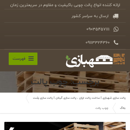
ارائه کننده انواع پالت چوبی باکیفیت و مقاوم در سریعترین زمان
ارسال به سراسر کشور
09035457111
09113324360
فهرست
برچسب: چوب پالت
پالت سازی شهبازی | ساخت پالت ارزان ، پالت سازی گیلان | پالت سازی رشت
بلاگ
چوب پالت