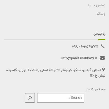
تماس با ما
وبلاگ
راه ارتباطی
09035457111 98+
info@paletshahbazi.ir
استان گیلان، سنگر، کیلومتر 20 جاده اصلی رشت به تهران، گلسرک،
نبش خ 116
جستجو کنید