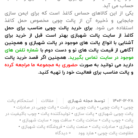
حساب می آید.
یکی از این کالاهای حساس کاغذ است که برای ایمن سازی
جابجایی و ذخیره آن از پالت چوبی مخصوص حمل کاغذ
استفاده می شود.
برای خرید پالت چوبی مناسب برای حمل
کاغذ از سایت پالت شهبازی بهتر است قبل از خرید برای
آشنایی با انواع پالت های موجود در پالت شهبازی و همچنین
آگاهی از قیمت پالت های نو و دست دوم با
شماره تلفن های
موجود در سایت تماس بگیرید
. همچنین اگر قصد خرید پالت
دارید می توانید به صورت
حضوری به مجموعه ما مراجعه کرده
و پالت مناسب برای فعالیت خود را تهیه کنید.
۱۴۰۲-۱۲-۲۸
توسط
مجله شهبازی
مقالات
استحکام پالت
چوبی
•
پالت چوبی
•
پالت چوبی در رشت
•
پالت چوبی در صادرات
•
پالت چوبی شهبازی
•
پالت سازی
•
تولیدکننده پالت
•
چوب باکیفیت در
پالت
•
چوب پالت
•
ساخت پالت
•
سافت وود
•
سایت شهبازی
•
شهبازی
•
صادرات پالت
•
صنعت پالت
•
فروشگاه پالت شهبازی
•
مقاومت پالت چوبی
•
هارد وود
0 دیدگاه