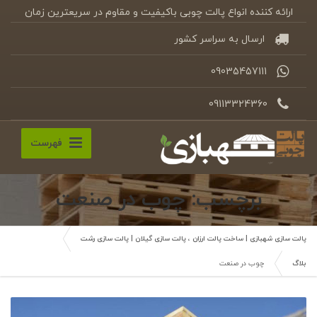
ارائه کننده انواع پالت چوبی باکیفیت و مقاوم در سریعترین زمان
ارسال به سراسر کشور
09035457111
09113324360
فهرست
برچسب: چوب در صنعت
پالت سازی شهبازی | ساخت پالت ارزان ، پالت سازی گیلان | پالت سازی رشت
بلاگ
چوب در صنعت