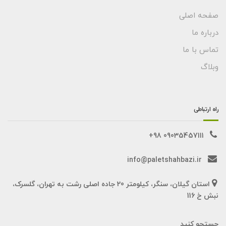
صفحه اصلی
درباره ما
تماس با ما
وبلاگ
راه ارتباطی
09035457111 98+
info@paletshahbazi.ir
استان گیلان، سنگر، کیلومتر 20 جاده اصلی رشت به تهران، گلسرک،
نبش خ 116
جستجو کنید