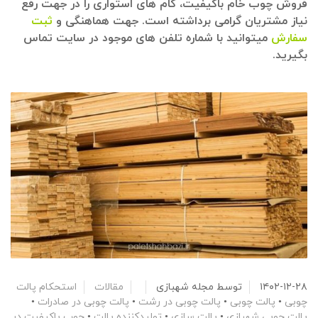
فروش چوب خام باکیفیت، گام های استواری را در جهت رفع
نیاز مشتریان گرامی برداشته است. جهت هماهنگی و
ثبت
سفارش
میتوانید با شماره تلفن های موجود در سایت تماس
بگیرید.
۱۴۰۲-۱۲-۲۸
توسط
مجله شهبازی
مقالات
استحکام پالت
چوبی
•
پالت چوبی
•
پالت چوبی در رشت
•
پالت چوبی در صادرات
•
پالت چوبی شهبازی
•
پالت سازی
•
تولیدکننده پالت
•
چوب باکیفیت در