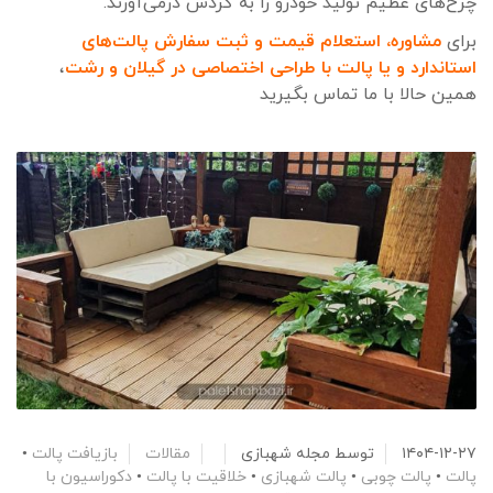
چرخ‌های عظیم تولید خودرو را به گردش درمی‌آورند.
برای
مشاوره، استعلام قیمت و ثبت سفارش پالت‌های
استاندارد
و
یا پالت با طراحی اختصاصی
د
ر گیلان و رشت
،
همین حالا با ما تماس بگیرید
۱۴۰۴-۱۲-۲۷
توسط
مجله شهبازی
مقالات
بازیافت پالت
•
پالت
•
پالت چوبی
•
پالت شهبازی
•
خلاقیت با پالت
•
دکوراسیون با