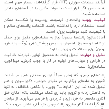
فرآیند عملیات حرارتی (HT) قرار گرفته‌اند، بسیار مهم است،
به خصوص اگر قرار است با مواد غذایی یا در فضاهای داخلی
استفاده شوند.
کیفیت چوب:
پالت‌های فرسوده، پوسیده یا شکسته ممکن
است استحکام لازم را نداشته باشند. انتخاب پالت‌های سالم و
با کیفیت، کلید موفقیت پروژه است.
آماده‌سازی: پالت‌ها معمولاً نیاز به سنباده‌زنی دقیق برای حذف
تراشه‌ها و سطوح ناهموار، و سپس پوشش‌دهی (رنگ، وارنیش،
روغن) برای محافظت و زیبایی دارند.
تخیل و مهارت:
تبدیل پالت به محصول نهایی، نیازمند خلاقیت
در طراحی و مهارت‌های اولیه در کار با چوب (برش، میخ‌کوبی،
سنباده‌زنی) است.
پالت‌های چوبی، که زمانی صرفاً ابزاری صنعتی تلقی می‌شدند،
اکنون به ماده‌ای پرکاربرد در دنیای طراحی، دکوراسیون و هنر
تبدیل شده‌اند. این “ضایعات” چوبی، با نگاهی خلاقانه، نه تنها
به کاهش زباله و ترویج پایداری کمک می‌کنند، بلکه امکان خلق
آثاری منحصر به فرد، زیباو کاربردی را فراهم می‌آورند. از مبلمان
باغ گرفته تا آثار هنری، پالت چوبی بازیافتی نشان می‌دهد که