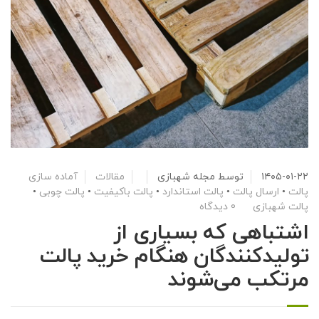
۱۴۰۵-۰۱-۲۲
توسط
مجله شهبازی
مقالات
آماده سازی
پالت
•
ارسال پالت
•
پالت استاندارد
•
پالت باکیفیت
•
پالت چوبی
•
پالت شهبازی
0 دیدگاه
اشتباهی که بسیاری از
تولیدکنندگان هنگام خرید پالت
مرتکب می‌شوند