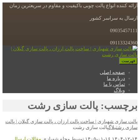
ارائه کننده انواع پالت چوبی باکیفیت و مقاوم در سریعترین زمان
ارسال به سراسر کشور
09035457111
09113324360
فهرست
صفحه اصلی
درباره ما
تماس با ما
وبلاگ
برچسب: پالت سازی رشت
پالت سازی شهبازی | ساخت پالت ارزان ، پالت سازی گیلان | پالت
سازی رشت
بلاگ
پالت سازی رشت
۱۴۰۴-۱۲-۱۴
۱۴۰۵-۰۱-۱۶
توسط
مجله شهبازی
مقالات
ارسال