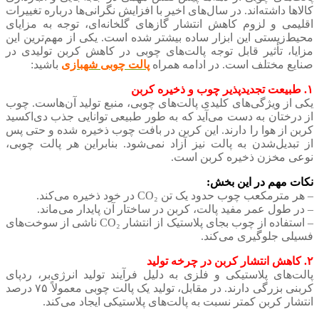
کالاها داشته‌اند. در سال‌های اخیر با افزایش نگرانی‌ها درباره تغییرات
اقلیمی و لزوم کاهش انتشار گازهای گلخانه‌ای، توجه به مزایای
محیط‌زیستی این ابزار ساده بیشتر شده است. یکی از مهم‌ترین این
مزایا، تأثیر قابل توجه پالت‌های چوبی در کاهش کربن تولیدی در
صنایع مختلف است. در ادامه همراه
پالت چوبی شهبازی
باشید:
۱. طبیعت تجدیدپذیر چوب و ذخیره کربن
یکی از ویژگی‌های کلیدی پالت‌های چوبی، منبع تولید آن‌هاست. چوب
از درختان به دست می‌آید که به طور طبیعی توانایی جذب دی‌اکسید
کربن از هوا را دارند. این کربن در بافت چوب ذخیره شده و حتی پس
از تبدیل‌شدن به پالت نیز آزاد نمی‌شود. بنابراین هر پالت چوبی،
نوعی مخزن ذخیره کربن است.
نکات مهم در این بخش:
– هر مترمکعب چوب حدود یک تن CO₂ در خود ذخیره می‌کند.
– در طول عمر مفید پالت، کربن در ساختار آن پایدار می‌ماند.
– استفاده از چوب بجای پلاستیک از انتشار CO₂ ناشی از سوخت‌های
فسیلی جلوگیری می‌کند.
۲. کاهش انتشار کربن در چرخه تولید
پالت‌های پلاستیکی و فلزی به دلیل فرآیند تولید انرژی‌بر، ردپای
کربنی بزرگی دارند. در مقابل، تولید یک پالت چوبی معمولاً ۷۵ درصد
انتشار کربن کمتر نسبت به پالت‌های پلاستیکی ایجاد می‌کند.