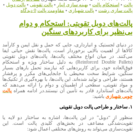
پالت
•
استحکام پالت
•
بهینه سازی انبار
•
پالت تقویتی
•
پالت دوبل
•
پالت سازی رشت
•
پالت شهبازی
•
مقاومت پالت
0 دیدگاه
پالت‌های دوبل تقویتی: استحکام و دوام
بی‌نظیر برای کاربردهای سنگین
در دنیای لجستیک و انبارداری، جایی که حمل و نقل ایمن و کارآمد
کالاها از اهمیت بالایی برخوردار است، پالت‌ها نقش حیاتی ایفا
می‌کنند. در میان انواع مختلف پالت‌ها، پالت‌های دوبل تقویتی
(Reinforced Double Pallets) به دلیل ساختار ویژه و استحکام
فوق‌العاده خود، برای کاربردهایی که نیازمند تحمل بارهای بسیار
سنگین، شرایط سخت محیطی یا جابجایی‌های مکرر و پرفشار
هستند، طراحی و تولید شده‌اند. این پالت‌ها، با بهره‌گیری از تکنیک‌ها
و مواد تقویتی، سطحی از اطمینان و دوام را ارائه می‌دهند که
پالت‌های استاندارد قادر به تأمین آن نیستند.در ادامه همراه
پالت
چوبی شهبازی
باشید:
۱. ساختار و طراحی پالت دوبل تقویتی
منظور از “دوبل” در این پالت‌ها، اشاره به ساختار دو لایه یا
تقویت‌شدگی مضاعف در بخش‌های کلیدی پالت است. این
تقویت‌سازی می‌تواند به روش‌های مختلفی اعمال شود: