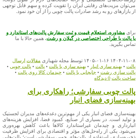
می‌توان مزیت‌های رقابتی ایران را تقویت کرده و سهم قابل توجهی
از بازارهای رو به رشد صادرات پالت چوبی را از آن خود نمود.
برای
مشاوره، استعلام قیمت و ثبت سفارش پالت‌های استاندارد
و
یا پالت با طراحی اختصاصی
د
ر گیلان و رشت
،
همین حالا با ما
تماس بگیرید.
۱۴۰۴-۱۱-۰۸
۱۴۰۵-۰۱-۱۶
توسط
مجله شهبازی
مقالات
ارسال
پالت
•
بهینه سازی انبار
•
بهینه سازی با پالت
•
پالت
•
پالت چوبی
•
پالت سازی رشت
•
جابجایی با پالت
•
چیدمان کالا روی پالت
•
ساخت پالت
0 دیدگاه
پالت چوبی سفارشی؛ راهکاری برای
بهینه‌سازی فضای انبار
بهینه‌سازی فضای انبار یکی از مهم‌ترین دغدغه‌های مدیران لجستیک
و تولید است. در بسیاری از صنایع، کمبود فضا، افزایش هزینه‌های
انبارداری و چیدمان غیراستاندارد کالاها باعث کاهش بهره‌وری
می‌شود. یکی از راه‌حل‌های مؤثر و اقتصادی برای افزایش ظرفیت
ذخیره‌سازی، استفاده از پالت‌های چوبی سفارشی است؛ پالت‌هایی