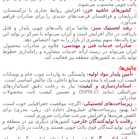
پالت چوبی محسوب می‌شوند.
–
کشورهای حاشیه خزر:
افزایش روابط تجاری با ترکمنستان،
آذربایجان و قزاقستان فرصت‌های جدیدی را برای صادرات فراهم
می‌آورد.
–
رشد لجستیک سبز:
تقاضا برای پالت‌های چوبی پایدار و قابل
بازیافت در حال افزایش است و ایران می‌تواند با تمرکز بر تولید این
نوع پالت‌ها، سهم بیشتری از بازار را به خود اختصاص دهد.
–
صادرات خدمات فنی و مهندسی:
علاوه بر صادرات محصول،
ایران می‌تواند در زمینه ارائه خدمات مشاوره و راه‌اندازی خطوط
تولید پالت به کشورهای منطقه نیز فعالیت کند.
چالش‌ها:
–
تأمین پایدار مواد اولیه:
وابستگی به واردات چوب خام و نوسانات
قیمت آن، همراه با محدودیت منابع داخلی، یک چالش اساسی است.
–
استانداردسازی و کیفیت:
نیاز به رعایت دقیق استانداردهای
بین‌المللی (مانند ISPM-15) و تضمین کیفیت ثابت محصولات
صادراتی.
–
زیرساخت‌های لجستیکی:
اگرچه موقعیت جغرافیایی خوب است،
اما بهبود زیرساخت‌های حمل‌ونقل (جاده ‌ای، ریلی، بندری) برای
کاهش هزینه‌ها و افزایش سرعت صادرات ضروری است.
–
رقابت با تولیدکنندگان خارجی:
کشورهای دیگری نیز در منطقه و
جهان، تولیدکنندگان قوی پالت چوبی هستند و رقابت در بازار جهانی
بالاست.
–
موانع بانکی و گمرکی:
تسهیل فرآیندهای بانکی و گمرکی برای