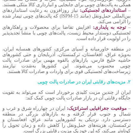
همگی به پالت‌های چوبی برای جابجایی و انبارداری کالا متکی هستند.
–
استانداردهای لجستیکی:
نیاز روزافزون به رعایت استانداردهای
بین‌المللی حمل‌ونقل (مانند ISPM-15) که پالت‌های چوبی تیمار شده
را الزامی می‌کند.
–
توجه به پایداری:
افزایش تقاضا برای محصولات و راهکارهای
لجستیکی دوستدار محیط زیست، پالت‌های چوبی با منشأ تجدیدپذیر
را در اولویت قرار داده است.
در منطقه خاورمیانه و آسیای مرکزی، کشورهای همسایه ایران،
به‌ویژه عراق، افغانستان، ترکمنستان، آذربایجان و حتی کشورهای
حاشیه خلیج فارس، بازارهای بالقوه مهمی برای صادرات پالت
چوبی محسوب می‌شوند. این کشورها به‌شدت نیازمند
زیرساخت‌های لجستیکی قوی برای واردات و صادرات کالا هستند.
۲. مزیت‌های رقابتی ایران در صادرات پالت چوبی
ایران از چندین مزیت کلیدی برخوردار است که می‌تواند به تقویت
جایگاه رقابتی آن در بازار صادرات پالت چوبی کمک کند:
–
موقعیت جغرافیایی استراتژیک:
ایران در چهارراه شرق و غرب و
شمال و جنوب قرار گرفته و به بازارهای بزرگی در منطقه
دسترسی دارد. نزدیکی به کشورهایی مانند عراق، افغانستان و
ترکمنستان، هزینه‌های حمل‌ونقل را کاهش داده و زمان تحویل را
کوتاه‌تر می‌کند، که این خود یک مزیت رقابتی بزرگ است.