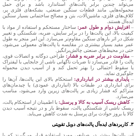
می‌تواند چندین برابر پالت‌های استاندارد باشد و برای حمل
محموله‌هایی مانند قطعات سنگین صنعتی، بشکه‌های فلزی پر،
کلاف‌های فلزی، ماشین‌آلات، بتن و مصالح ساختمانی بسیار سنگین
ایده‌آل هستند.
–
افزایش دوام و طول عمر:
ساختار مستحکم و استفاده از مواد با
کیفیت بالا، این پالت‌ها را در برابر سایش، ضربه، شکستگی و تغییر
شکل در اثر بارهای سنگین مقاوم‌تر می‌سازد. این امر منجر به طول
عمر مفید بسیار بیشتری در مقایسه با پالت‌های معمولی می‌شود،
حتی در محیط‌های صنعتی چالش‌برانگیز.
–
مقاومت در برابر ضربه و فشار:
طراحی دوگانه و اتصالات قوی،
پالت را قادر می‌سازد تا ضربات ناگهانی ناشی از جابجایی با لیفتراک
یا سقوط احتمالی را بهتر تحمل کند و از آسیب دیدن محموله
جلوگیری نماید.
–
پایداری بیشتر در انبارداری:
استحکام بالای این پالت‌ها، آن‌ها را
برای انبارداری در طبقات بالا (انبارداری عمودی) یا چیدمان‌های
متراکم که فشار زیادی بر پالت‌های زیرین وارد می‌شود، مناسب
می‌سازد.
–
کاهش ریسک آسیب به کالا و پرسنل:
با اطمینان از استحکام پالت،
ریسک ناشی از شکستگی پالت، سقوط بار و در نتیجه آسیب دیدن
کالا یا بروز حوادث برای پرسنل به شدت کاهش می‌یابد.
۳. کاربردهای ایده‌آل پالت‌های دوبل تقویتی
این پالت‌ها بیشتر در صنایعی مورد استفاده قرار می‌گیرند که با