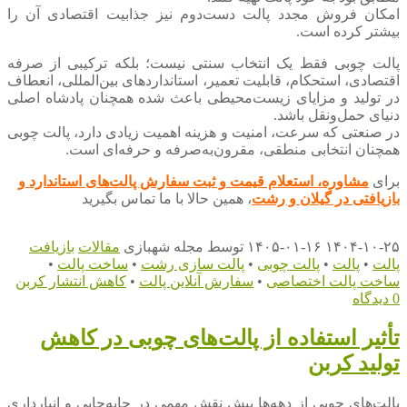
امکان فروش مجدد پالت دست‌دوم نیز جذابیت اقتصادی آن را
بیشتر کرده است.
پالت چوبی فقط یک انتخاب سنتی نیست؛ بلکه ترکیبی از صرفه
اقتصادی، استحکام، قابلیت تعمیر، استانداردهای بین‌المللی، انعطاف
در تولید و مزایای زیست‌محیطی باعث شده همچنان پادشاه اصلی
دنیای حمل‌ونقل باشد.
در صنعتی که سرعت، امنیت و هزینه اهمیت زیادی دارد، پالت چوبی
همچنان انتخابی منطقی، مقرون‌به‌صرفه و حرفه‌ای است.
برای
مشاوره، استعلام قیمت و ثبت سفارش پالت‌های استاندارد و
بازیافتی در گیلان و رشت
، همین حالا با ما تماس بگیرید
۱۴۰۴-۱۰-۲۵
۱۴۰۵-۰۱-۱۶
توسط
مجله شهبازی
مقالات
بازیافت
پالت
•
پالت
•
پالت چوبی
•
پالت سازی رشت
•
ساخت پالت
•
ساخت پالت اختصاصی
•
سفارش آنلاین پالت
•
کاهش انتشار کربن
0 دیدگاه
تأثیر استفاده از پالت‌های چوبی در کاهش
تولید کربن
پالت‌های چوبی از دهه‌ها پیش نقش مهمی در جابه‌جایی و انبارداری