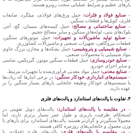
بارهای عظیم و شرایط عملیاتی سخت روبرو هستند:
–
صنایع فولاد و فلزات:
حمل ورق‌های فولادی، میلگرد، ضایعات
فلزی، کویل‌ها و قطعات سنگین.
–
صنایع ساختمانی و مصالح:
حمل کیسه‌های سیمان، گچ، آجر،
بلوک‌های بتنی، لوله‌های سنگین و سایر مصالح حجیم.
–
صنایع تولید ماشین‌آلات و تجهیزات:
حمل موتورهای سنگین،
قطعات نیروگاهی، تجهیزات صنعتی و ماشین‌آلات کشاورزی.
–
صنایع شیمیایی و پتروشیمی:
حمل بشکه‌ها و مخازن بزرگ حاوی
مواد شیمیایی یا محصولات صنعتی.
–
صنایع خودروسازی:
حمل قطعات سنگین موتور، گیربکس، شاسی
و سایر اجزای خودرو.
–
صنایع معدنی:
حمل مواد معدنی فرآوری‌شده یا تجهیزات مرتبط.
–
سیستم‌های انبارداری خودکار سنگین:
در برخی انبارها که ربات‌ها
یا سیستم‌های خودکار وظیفه جابجایی بارهای بسیار سنگین را بر
عهده دارند.
۴. تفاوت با پالت‌های استاندارد و پالت‌های فلزی
–
در مقایسه با پالت‌های استاندارد:
پالت‌های دوبل تقویتی در
استحکام، ظرفیت باربری و طول عمر بسیار برتری دارند، اما
معمولاً سنگین‌تر و گران‌تر هستند. پالت‌های استاندارد برای بارهای با
وزن معمول و جابجایی‌های روزمره کافی هستند.
–
در مقایسه با پالت‌های فلزی:
پالت‌های فلزی (فولادی یا