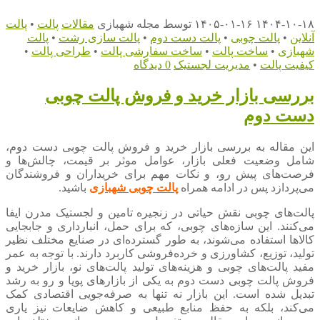
۱۴۰۴-۱۰-۱۸
۱۴۰۵-۰۱-۱۶
توسط
مجله شهبازی
مقالات
پالت
•
پالت
آنلاین
•
پالت چوبی
•
پالت دست دوم
•
پالت سازی رشت
•
پالت
شهبازی
•
ساخت پالت
•
ساخت سفارشی پالت
•
طراحی پالت
•
کیفیت پالت
•
مدیریت لجستیک
0 دیدگاه
بررسی بازار خرید و فروش پالت چوبی
دست دوم
این مقاله به بررسی بازار خرید و فروش پالت چوبی دست دوم،
شامل وضعیت فعلی بازار، عوامل موثر بر قیمت، چالش‌ها و
فرصت‌های پیش رو، و نکات مهم برای خریداران و فروشندگان
می‌پردازد پس در ادامه همراه
پالت چوبی شهبازی
باشید.
پالت‌های چوبی نقش حیاتی در زنجیره تامین و لجستیک مدرن ایفا
می‌کنند. این سازه‌های چوبی، که برای حمل، انبارداری و جابجایی
کالاها استفاده می‌شوند، به طور گسترده‌ای در صنایع مختلف نظیر
تولید، توزیع، کشاورزی و خرده‌فروشی کاربرد دارند. با توجه به عمر
مفید پالت‌های چوبی و هزینه‌های تولید پالت‌های نو، بازار خرید و
فروش پالت چوبی دست دوم به یکی از بازارهای پویا و رو به رشد
تبدیل شده است. این بازار نه تنها به صرفه‌جویی اقتصادی کمک
می‌کند، بلکه به حفظ منابع طبیعی و کاهش ضایعات نیز یاری