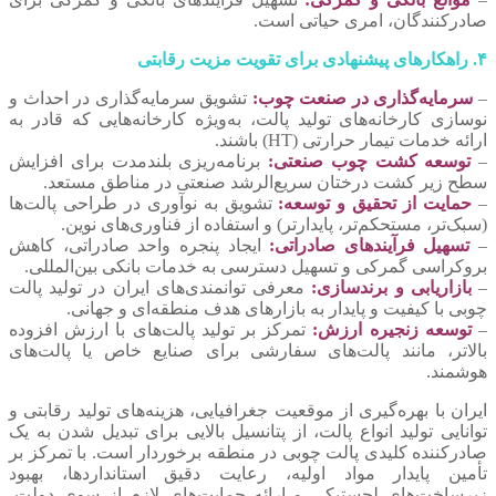
صادرکنندگان، امری حیاتی است.
۴. راهکارهای پیشنهادی برای تقویت مزیت رقابتی
–
سرمایه‌گذاری در صنعت چوب:
تشویق سرمایه‌گذاری در احداث و
نوسازی کارخانه‌های تولید پالت، به‌ویژه کارخانه‌هایی که قادر به
ارائه خدمات تیمار حرارتی (HT) باشند.
–
توسعه کشت چوب صنعتی:
برنامه‌ریزی بلندمدت برای افزایش
سطح زیر کشت درختان سریع‌الرشد صنعتی در مناطق مستعد.
–
حمایت از تحقیق و توسعه:
تشویق به نوآوری در طراحی پالت‌ها
(سبک‌تر، مستحکم‌تر، پایدارتر) و استفاده از فناوری‌های نوین.
–
تسهیل فرآیندهای صادراتی:
ایجاد پنجره واحد صادراتی، کاهش
بروکراسی گمرکی و تسهیل دسترسی به خدمات بانکی بین‌المللی.
–
بازاریابی و برندسازی:
معرفی توانمندی‌های ایران در تولید پالت
چوبی با کیفیت و پایدار به بازارهای هدف منطقه‌ای و جهانی.
–
توسعه زنجیره ارزش:
تمرکز بر تولید پالت‌های با ارزش افزوده
بالاتر، مانند پالت‌های سفارشی برای صنایع خاص یا پالت‌های
هوشمند.
ایران با بهره‌گیری از موقعیت جغرافیایی، هزینه‌های تولید رقابتی و
توانایی تولید انواع پالت، از پتانسیل بالایی برای تبدیل شدن به یک
صادرکننده کلیدی پالت چوبی در منطقه برخوردار است. با تمرکز بر
تأمین پایدار مواد اولیه، رعایت دقیق استانداردها، بهبود
زیرساخت‌های لجستیکی و ارائه حمایت‌های لازم از سوی دولت،