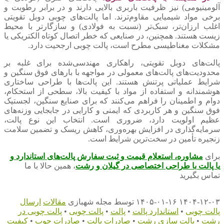
آلومینیومی) نیز ظرفیت باربری بالایی دارند و در برابر رطوبت و
برخی مواد شیمیایی مقاوم‌ترند. اما پالت‌های چوبی دوبل تقویتی
اغلب ارزان‌تر، سبک‌تر (نسبت به فولادی) و سازگارتر با محیط
زیست هستند. همچنین، در صنایعی که خطر اتصال کوتاه الکتریکی یا
مشکلات مغناطیسی مطرح است، پالت چوبی ارجحیت دارد.
پالت‌های دوبل تقویتی، راهکاری مهندسی‌شده برای غلبه بر
محدودیت‌های پالت‌های معمولی در مواجهه با بارهای فوق سنگین و
شرایط عملیاتی پرتنش هستند. این پالت‌ها با طراحی ساختاری
هوشمندانه و استفاده از مواد با کیفیت بالا، سطحی از استحکام،
دوام و اطمینان را فراهم می‌کنند که برای صنایع سنگین، لجستیک
فوق سنگین و هر کاربردی که ایمنی و کارایی در جابجایی وزنه‌های
عظیم اولویت دارد، ضروری است. انتخاب این نوع پالت،
سرمایه‌گذاری در افزایش بهره‌وری، کاهش ریسک و تضمین سلامت
زنجیره تأمین در سخت‌ترین شرایط است.
برای
مشاوره، استعلام قیمت و ثبت سفارش پالت‌های استاندارد
و
یا پالت با طراحی اختصاصی
د
ر گیلان و رشت
، همین حالا با ما
تماس بگیرید
۱۴۰۴-۱۲-۰۳
۱۴۰۵-۰۱-۱۶
توسط
مجله شهبازی
مقالات
ارسال
پالت چوبی
•
استاندارد پالت
•
پالت
•
پالت چوبی
•
پالت چوبی در
رشت
•
پالت سازی رشت
•
صادرات پالت
•
صادرات چوب
•
کیفیت