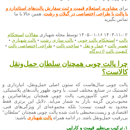
برای
مشاوره، استعلام قیمت و ثبت سفارش پالت‌های استاندارد
و
یا پالت با طراحی اختصاصی
د
ر گیلان و رشت
، همین حالا با ما
تماس بگیرید
۱۴۰۴-۱۱-۰۲
۱۴۰۵-۰۱-۱۶
توسط
مجله شهبازی
مقالات
استحکام
پالت
•
استحکام پالت چوبی
•
پالت سازی رشت
•
پالت شهبازی
•
تعمیر پالت
•
حمل و نقل
•
ساخت پالت
•
طراحی اختصاصی پالت
•
کیفیت پالت
0 دیدگاه
چرا پالت چوبی همچنان سلطان حمل‌ونقل
کالاست؟
پالت چوبی سال‌هاست که ستون اصلی حمل‌ونقل، انبارداری و
لجستیک در صنایع مختلف است. با وجود ظهور پالت‌های پلاستیکی،
فلزی و حتی کامپوزیتی، پالت چوبی همچنان پرتقاضاترین و
محبوب‌ترین گزینه بازار به شمار می‌آید. دلایل این برتری فقط
محدود به قیمت نیست؛ بلکه مجموعه‌ای از ویژگی‌های فنی،
اقتصادی و زیست‌محیطی باعث شده پالت چوبی همچنان “سلطان”
بی‌رقیب حمل‌ونقل باشد. در ادامه همراه
پالت شهبازی
باشید:
۱. ترکیب بی‌نظیر قیمت و کارایی