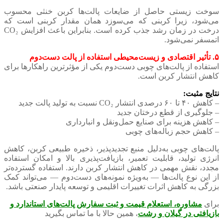
سوخت زیستی حاصل از ضایعات پالت‌ها کربن خنثی محسوب
می‌شود، زیرا کربنی که می‌سوزد همان مقدار کربنی است که
درخت در زمان رشد جذب کرده است. بنابراین باعث افزایش CO₂
اتمسفر نمی‌شود.
۵. تأثیر اقتصادی و زیست‌محیطی استفاده از پالت دست‌دوم
استفاده از پالت‌های چوبی دست‌دوم یکی از مؤثرترین راهکارها برای
کاهش انتشار کربن است.
نتایج مثبت:
– کاهش ۴۰ تا ۶۰ درصدی انتشار CO₂ نسبت به تولید پالت جدید
– جلوگیری از قطع درختان جدید
– کاهش هزینه برای صنایع حمل‌ونقل و انبارداری
– کاهش حجم زباله‌های چوبی
پالت‌های چوبی به‌دلیل منبع تجدیدپذیر، ذخیره طبیعی کربن، کاهش
انرژی تولید، قابلیت تعمیر، بازیافت‌پذیری بالا و امکان استفاده
مجدد، نقش مهمی در کاهش انتشار کربن دارند. استفاده گسترده‌تر
از این نوع پالت‌ها — به‌ویژه نمونه‌های دست‌دوم — می‌تواند کمک
بزرگی به کاهش اثرات تغییرات اقلیمی و توسعه پایدار صنعتی باشد.
برای
مشاوره، استعلام قیمت و ثبت سفارش پالت‌های استاندارد و
بازیافتی در گیلان و رشت
، همین حالا با ما تماس بگیرید