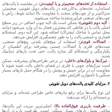
–
استفاده از تخته‌های ضخیم‌تر و با کیفیت‌تر:
در مقایسه با پالت‌های
استاندارد، تخته‌های به‌کاررفته در پالت‌های دوبل تقویتی، ضخیم‌تر،
متراکم‌تر و از چوب‌های سخت با مقاومت بالا (مانند بلوط، راش یا
چوب‌های صنعتی فرآوری‌شده) ساخته می‌شوند.
–
لایه دوم (تقویتی):
ممکن است یک لایه چوب اضافی در زیر سطح
اصلی پالت یا در نقاطی که بیشترین فشار به آن وارد می‌شود (مانند
محل تماس با شاخک لیفتراک) اضافه شود. این لایه دوم، استحکام
فشاری و خمشی پالت را به طور چشمگیری افزایش می‌دهد.
–
اتصالات قوی‌تر:
استفاده از میخ‌های بلندتر، پیچ‌های صنعتی،
بست‌های فلزی یا اتصالات چسبی پیشرفته برای اطمینان از
یکپارچگی و استحکام کل سازه پالت، حتی تحت بارهای دینامیک
شدید.
–
تیرک‌ها و بلوک‌های داخلی:
در برخی طراحی‌های پیشرفته، ممکن
است تیرک‌های چوبی یا فلزی در فضای داخلی پالت تعبیه شوند تا
مقاومت آن در برابر خمش و پیچش را در هنگام حمل بارهای بسیار
سنگین یا نامتوازن افزایش دهند.
۲. مزایای کلیدی پالت‌های دوبل تقویتی
این نوع پالت‌ها برای رفع نیازهای خاص طراحی شده‌اند و مزایای
برجسته‌ای را ارائه می‌دهند:
–
ظرفیت باربری فوق‌العاده بالا:
اصلی‌ترین مزیت این پالت‌ها،
توانایی تحمل بارهای بسیار سنگین است. ظرفیت باربری آن‌ها