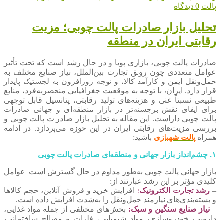
پالت
0 دیدگاه
تحلیل بازار صادرات پالت چوبی؛ مزیت
رقابتی ایران در منطقه
صادرات پالت چوبی، بازاری پویا و در حال رشد است که تحت تأثیر
عوامل متعددی چون رونق تجارت بین‌الملل، نیاز صنایع مختلف به
حمل‌ونقل ایمن و کارآمد کالا، و توجه روزافزون به لجستیک پایدار
قرار دارد. ایران، با توجه به موقعیت جغرافیایی منحصربه‌فرد، منابع
طبیعی نسبتاً غنی و هزینه‌های تولید رقابتی، پتانسیل قابل توجهی
برای ایفای نقش برجسته‌تر در بازار منطقه‌ای و جهانی صادرات
پالت چوبی داراست. این مقاله به تحلیل بازار صادرات پالت چوبی و
بررسی مزیت‌های رقابتی ایران در این حوزه می‌پردازد. در ادامه
همراه
پالت شهبازی
باشید:
۱. چشم‌انداز بازار جهانی و منطقه‌ای صادرات پالت چوبی
بازار جهانی پالت چوبی به‌طور مداوم در حال گسترش است. عوامل
کلیدی مؤثر بر این رشد عبارتند از:
–
رشد تجارت الکترونیک:
افزایش خرید و فروش آنلاین، حجم کالاها
و بسته‌بندی‌های نیازمند حمل‌ونقل را به‌شدت افزایش داده است.
–
نیاز صنایع سنگین و سبک:
بخش‌های مختلفی از جمله مواد غذایی،
دارویی، خودروسازی، مواد شیمیایی، فلزات و مصالح ساختمانی،