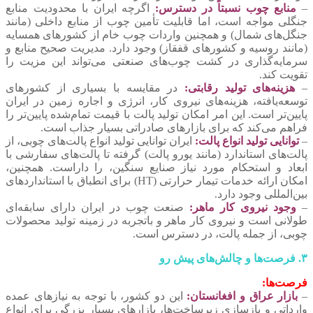
–
منابع چوب نسبتاً در دسترس:
اگرچه ایران با محدودیت منابع
جنگلی مواجه است، اما قابلیت تأمین چوب از منابع داخلی (مانند
جنگل‌های شمال) و همچنین واردات چوب خام از کشورهای همسایه
(مانند روسیه و کشورهای قفقاز) وجود دارد. مدیریت صحیح منابع و
سرمایه‌گذاری در کشت چوب‌های صنعتی می‌تواند این مزیت را
تقویت کند.
–
هزینه‌های تولید رقابتی:
در مقایسه با بسیاری از کشورهای
توسعه‌یافته، هزینه‌های نیروی کار، انرژی و اجاره زمین در ایران
پایین‌تر است. این امر امکان تولید پالت با قیمت تمام‌شده پایین‌تر را
فراهم می‌کند که برای بازارهای صادراتی بسیار جذاب است.
–
توانایی تولید انواع پالت:
ایران توانایی تولید انواع پالت‌های چوبی، از
پالت‌های استاندارد (مانند یورو پالت) گرفته تا پالت‌های سفارشی با
ابعاد و استحکام مورد نیاز صنایع سنگین، را داراست. همچنین،
امکان ارائه خدمات تیمار حرارتی (HT) برای انطباق با استانداردهای
بین‌المللی وجود دارد.
–
وجود نیروی کار ماهر:
صنعت چوب در ایران دارای سابقه‌ای
طولانی است و نیروی کار ماهر و باتجربه در زمینه تولید محصولات
چوبی، از جمله پالت، در دسترس است.
۳. فرصت‌ها و چالش‌های پیش رو
فرصت‌ها:
–
بازار عراق و افغانستان:
این دو کشور، با توجه به نیازهای عمده
وارداتی و بازسازی زیرساخت‌ها، بازارهای بسیار بزرگی برای انواع