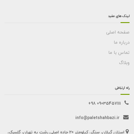
لینک های مفید
صفحه اصلی
درباره ما
تماس با ما
وبلاگ
راه ارتباطی
09035457111 98+
info@paletshahbazi.ir
استان گیلان، سنگر، کیلومتر 20 جاده اصلی رشت به تهران، گلسرک،