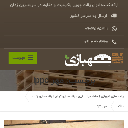
ارائه کننده انواع پالت چوبی باکیفیت و مقاوم در سریعترین زمان
ارسال به سراسر کشور
09035457111
09113324360
فهرست
برچسب: مهر ippc
پالت سازی شهبازی | ساخت پالت ارزان ، پالت سازی گیلان | پالت سازی رشت
بلاگ
مهر ippc