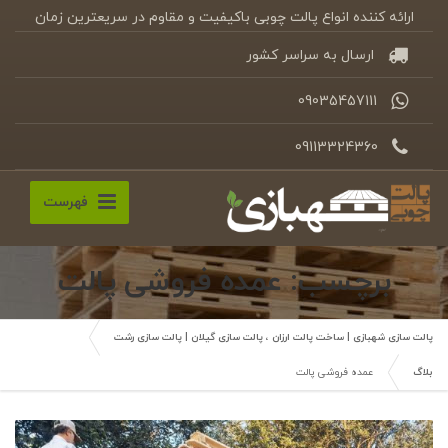
ارائه کننده انواع پالت چوبی باکیفیت و مقاوم در سریعترین زمان
ارسال به سراسر کشور
09035457111
09113324360
فهرست
برچسب: عمده فروشی پالت
پالت سازی شهبازی | ساخت پالت ارزان ، پالت سازی گیلان | پالت سازی رشت
بلاگ
عمده فروشی پالت