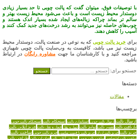
با توصیفات فوق، میتوان گفت که پالت چوبی تا حد بسیار زیادی
دوستدار محیط زیست است و باعث می‌شود محیط زیست بهتر و
سالم تر بماند چراکه زباله‌های ایجاد شده بسیار اندک هستند و
چوب‌های حاصله نیز می‌توانند به رشد درخت‌های جدید کمک کنند و
آسیب را کاهش دهند.
برای
خرید پالت چوبی
که به نوعی در صنعت پالت، دوستدار محیط
زیست نیز می باشد، کافیست به وب‌سایت پالت چوبی شهبازی
مراجعه کنید و با کارشناسان ما جهت
مشاوره رایگان
در ارتباط
باشید.
جستجو برای:
دسته‌ها
مقالات
برچسب‌ها
ارسال پالت
استاندارد پالت
استحکام پالت
ارسال پالت چوبی
استحکام پالت چوبی
تولید پالت
خرید آنلاین پالت
بازیافت پالت
حمل و نقل پالت
تعمیر پالت
حمل و نقل
خرید پالت
ساخت پالت
خرید پالت چوبی
خرید پالت ارزان
خرید پالت با قیمت مناسب
طراحی پالت
صادرات پالت
ساخت پالت اختصاصی
ساخت پالت چوبی
سفارش آنلاین پالت