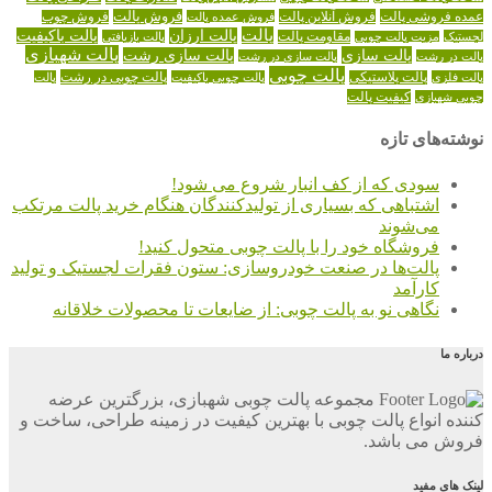
عمده فروشی پالت
فروش آنلاین پالت
فروش پالت
فروش عمده پالت
فروش چوب
پالت
پالت ارزان
پالت باکیفیت
لجستیک
مقاومت پالت
پالت بازیافتی
مزیت پالت چوبی
پالت شهبازی
پالت سازی
پالت سازی رشت
پالت در رشت
پالت سازی در رشت
پالت چوبی
پالت چوبی در رشت
پالت فلزی
پالت پلاستیکی
پالت چوبی باکیفیت
پالت
کیفیت پالت
چوبی شهبازی
نوشته‌های تازه
سودی که از کف انبار شروع می شود!
اشتباهی که بسیاری از تولیدکنندگان هنگام خرید پالت مرتکب
می‌شوند
فروشگاه خود را با پالت چوبی متحول کنید!
پالت‌ها در صنعت خودروسازی: ستون فقرات لجستیک و تولید
کارآمد
نگاهی نو به پالت چوبی: از ضایعات تا محصولات خلاقانه
درباره ما
مجموعه پالت چوبی شهبازی، بزرگترین عرضه
کننده انواع پالت چوبی با بهترین کیفیت در زمینه طراحی، ساخت و
فروش می باشد.
لینک های مفید