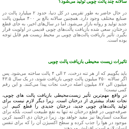
سالانه چند پالت چوبی تولید می‌شود؟
در حال حاضر به طور تقریبی در کل دنیا، حدود ۲ میلیارد پالت در
صنایع مختلف وجود دارد. همچنین سالانه بالغ بر ۴۰۰ میلیون پالت
جدید تولید و روانه بازار می‌شود. اما در سال‌های اخیر، به جای قطع
درختان، سعی شده بازیافت پالت‌های چوبی قدیمی در اولویت قرار
بگیرد. تأثیر بازیافت پالت‌های چوبی بر محیط زیست هم قابل توجه
بوده است.
تاثیرات زیست محیطی بازیافت پالت چوبی
باید بگوییم که از هر تنه درخت، ۲ الی ۴ پالت ساخته می‌شود. پس
اگر سالانه ۳۵۰ میلیون پالت چوبی بازیافت شوند، در یک سال ۴۳.۵
میلیون الی ۸۷ میلیون اصله درخت نجات پیدا می‌کنند. و این رقم
کمی نیست!
در واقع مهم‌ترین تأثیر زیست‌محیطی بازیافت پالت های چوبی،
نجات تعداد بیشتری از درختان است. زیرا دیگر لازم نیست برای
تولید پالت‌های چوبی جدید، درختان جدیدی را قطع کنیم
. این
صرفه‌جویی در قطع درختان نه تنها به نفع طبیعت است، بلکه برای
سلامت انسان‌ها نیز مفید خواهد بود. زیرا درختان دی اکسید کربن
موجود در هوا را جذب کرده و سطح اکسیژن آن را که برای تنفس
انسان لازم است، افزایش می‌دهند.