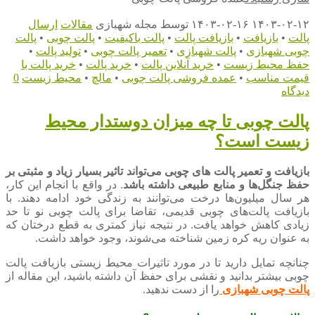
۱۴۰۳-۰۲-۱۲
۱۴۰۳-۰۲-۱۶
توسط
مجله شهبازی
مقالات
ارسال
پالت
•
بازیافت
•
بازیافت پالت
•
پالت باکیفیت
•
پالت چوبی
•
پالت
چوبی شهبازی
•
پالت شهبازی
•
تعمیر پالت چوبی
•
تولید پالت
•
حفظ محیط زیست
•
خرید آنلاین پالت
•
خرید پالت
•
خرید پالت با
قیمت مناسب
•
عمده فروشی پالت چوبی
•
مالچ
•
محیط زیست
0
دیدگاه
پالت چوبی تا چه میزان دوستدار محیط
زیست است؟
بازیافت و تعمیر پالت های چوبی می‌تواند تاثیر بسیار زیاد و مثبتی بر
حفظ جنگل‌ها و منابع طبیعی داشته باشد
. در واقع با انجام این کار،
هر سال میلیون‌ها درخت می‌توانند به زندگی خود ادامه دهند. با
بازیافت پالت‌های چوبی قدیمی، تقاضا برای پالت چوبی نو تا حد
زیادی کاهش خواهد یافت. در نتیجه نیاز کمتری به قطع درختان که
به عنوان ریه کره زمین شناخته می‌شوند، وجود خواهد داشت.
چنانچه تمایل دارید تا در مورد تاثیرات محیط زیستی بازیافت پالت
چوبی بیشتر بدانید و نقشی برای حفظ آن داشته باشید، این مقاله از
پالت چوبی شهبازی
را از دست ندهید.