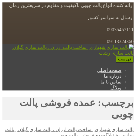
ارائه کننده انواع پالت چوبی باکیفیت و مقاوم در سریعترین زمان
ارسال به سراسر کشور
09035457111
09113324360
فهرست
صفحه اصلی
درباره ما
تماس با ما
وبلاگ
برچسب: عمده فروشی پالت
چوبی
پالت سازی شهبازی | ساخت پالت ارزان ، پالت سازی گیلان | پالت
سازی رشت
بلاگ
عمده فروشی پالت چوبی