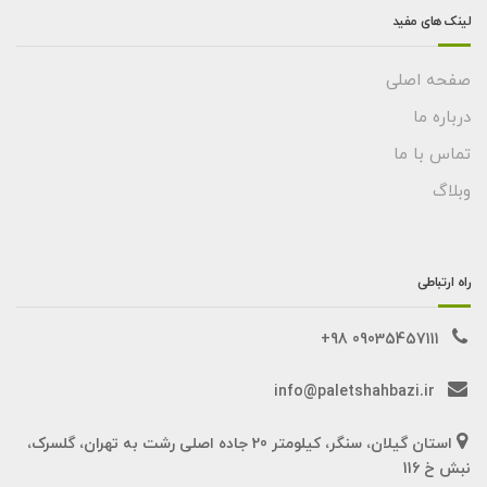
لینک های مفید
صفحه اصلی
درباره ما
تماس با ما
وبلاگ
راه ارتباطی
09035457111 98+
info@paletshahbazi.ir
استان گیلان، سنگر، کیلومتر 20 جاده اصلی رشت به تهران، گلسرک،
نبش خ 116