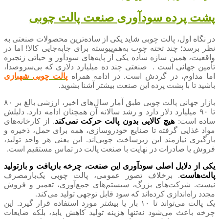
پشت پرده سودآوری صنعت پالت چوبی
در نگاه اول، پالت چوبی شاید یکی از ساده‌ترین محصولات صنعتی به
نظر برسد؛ چند تخته چوب به‌هم‌پیوسته برای جابه‌جایی کالا! اما در
واقعیت، همین سازه ساده یکی از پایه‌های سودآور و حیاتی زنجیره
تأمین جهانی است . صنعتی چند ده میلیارد دلاری که بی‌سروصدا،
اما مداوم، در گردش است. در ادامه همراه
پالت چوبی شهبازی
باشید تا با پشت پرده این صنعت بیشتر آشنا بشوید.
بازار جهانی پالت چوبی طبق آمار سال‌های اخیر، ارزشی بالغ بر ۸۰
تا ۹۰ میلیارد دلار دارد و رشد سالانه آن همچنان ادامه دارد. دلیلش
ساده است:
ه
ی
چ کالایی بدون پالت حرکت نمی‌کند
. از کارخانه‌های
مواد غذایی گرفته تا صنایع خودروسازی، همه برای حمل، ذخیره و
بارگیری نیازمند این زیرساخت چوبی‌اند. این یعنی هر واحد تولید،
فروش یا صادرات در نهایت با صنعت پالت در تماس مستقیم است.
یکی از دلایل اصلی سودآوری این صنعت، چرخه بازیافت و بازتولید
پالت‌هاست
. برخلاف تصور عمومی، پالت چوبی یک‌بارمصرف
نیست. شرکت‌های بزرگ، سیستم‌های جمع‌آوری، تعمیر و فروش
مجدد راه‌اندازی کرده‌اند که سود قابل توجهی تولید می‌کند.
یک پالت می‌تواند تا ۱۰ بار یا بیشتر مورد استفاده قرار گیرد. این
چرخه باعث می‌شود نه‌تنها هزینه تولید کاهش یابد، بلکه ضایعات