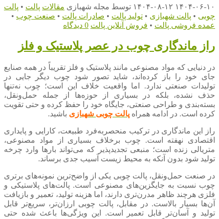
۱۴۰۴-۰۶-۱۰
۱۴۰۴-۰۸-۱۲
توسط
مجله شهبازی
مقالات
پالت
•
پالت
چوبی
•
پالت شهبازی
•
تولید پالت
•
صادرات پالت
•
صنعت چوب
•
عمده فروشی پالت
•
فروش آنلاین پالت
0 دیدگاه
راز ماندگاری چوب در عصر پلاستیک و فلز
در دنیایی که مواد مصنوعی مانند پلاستیک و فلز تقریباً در همه صنایع
جای خود را باز کرده‌اند، شاید تصور شود چوب دیگر جایی در
تولیدات صنعتی ندارد. اما واقعیت خلاف این است؛ چوب نه‌تنها
حذف نشده، بلکه در بسیاری از حوزه‌ها از جمله حمل‌ونقل،
بسته‌بندی و طراحی صنعتی، جایگاه خود را حفظ کرده و حتی تقویت
کرده است. در ادامه همراه
پالت چوبی شهبازی
باشید.
راز این ماندگاری در ترکیب منحصربه‌فرد طبیعت، کارایی و پایداری
اقتصادی نهفته است. چوب برخلاف بسیاری از مواد مصنوعی،
متریالی زنده است؛ منبعی تجدیدپذیر که می‌تواند بارها وارد چرخه
تولید شود بدون آنکه به محیط زیست آسیب جدی برساند.
در صنعت حمل‌ونقل، پالت چوبی یکی از واضح‌ترین نمونه‌های برتری
چوب نسبت به جایگزین‌های مصنوعی است. پالت‌های پلاستیکی و
فلزی هرچند ظاهر مدرن‌تری دارند، اما هزینه تولید، تعمیر و بازیافت
آن‌ها بسیار بالاست. در مقابل، پالت چوبی ارزان‌تر، سریع‌تر قابل
تولید و آسان‌تر قابل تعمیر است. این ویژگی‌ها باعث شده حتی