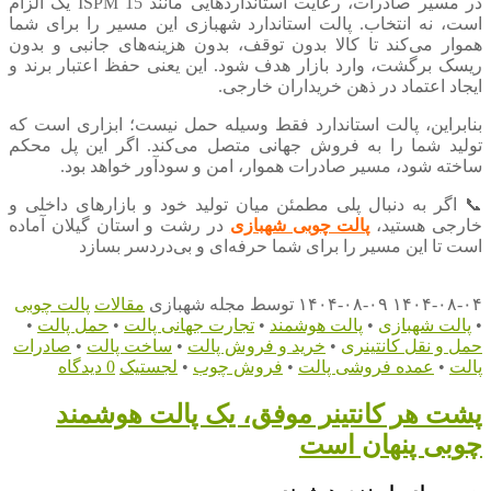
در مسیر صادرات، رعایت استانداردهایی مانند ISPM 15 یک الزام
است، نه انتخاب. پالت استاندارد شهبازی این مسیر را برای شما
هموار می‌کند تا کالا بدون توقف، بدون هزینه‌های جانبی و بدون
ریسک برگشت، وارد بازار هدف شود. این یعنی حفظ اعتبار برند و
ایجاد اعتماد در ذهن خریداران خارجی.
بنابراین، پالت استاندارد فقط وسیله حمل نیست؛ ابزاری است که
تولید شما را به فروش جهانی متصل می‌کند. اگر این پل محکم
ساخته شود، مسیر صادرات هموار، امن و سودآور خواهد بود.
📞 اگر به دنبال پلی مطمئن میان تولید خود و بازارهای داخلی و
خارجی هستید،
پالت چوبی شهبازی
در رشت و استان گیلان آماده
است تا این مسیر را برای شما حرفه‌ای و بی‌دردسر بسازد
۱۴۰۴-۰۸-۰۴
۱۴۰۴-۰۸-۰۹
توسط
مجله شهبازی
مقالات
پالت چوبی
•
پالت شهبازی
•
پالت هوشمند
•
تجارت جهانی پالت
•
حمل پالت
•
حمل و نقل کانتینری
•
خرید و فروش پالت
•
ساخت پالت
•
صادرات
پالت
•
عمده فروشی پالت
•
فروش چوب
•
لجستیک
0 دیدگاه
پشت هر کانتینر موفق، یک پالت هوشمند
چوبی پنهان است