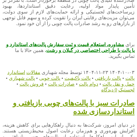
صادرکننده کلیدی پالت چوبی در منطقه برخوردار است. با تمرکز بر
تأمین پایدار مواد اولیه، رعایت دقیق استانداردها، بهبود
زیرساخت‌های لجستیکی و ارائه حمایت‌های لازم از سوی دولت،
می‌توان مزیت‌های رقابتی ایران را تقویت کرده و سهم قابل توجهی
از بازارهای رو به رشد صادرات پالت چوبی را از آن خود نمود.
برای
مشاوره، استعلام قیمت و ثبت سفارش پالت‌های استاندارد
و
یا پالت با طراحی اختصاصی
د
ر گیلان و رشت
،
همین حالا با ما
تماس بگیرید.
۱۴۰۴-۱۰-۰۳
۱۴۰۴-۱۱-۲۳
توسط
مجله شهبازی
مقالات
استاندارد
پالت
•
پالت بازیافتی
•
پالت باکیفیت
•
پالت چوبی
•
پالت شهبازی
•
حمل و نقل پالت
•
دوام پالت
•
صادرات پالت
•
فروش پالت
•
لجستیک
0 دیدگاه
صادرات سبز با پالت‌های چوبی بازیافتی و
استانداردسازی شده
در دنیای امروز، شرکت‌ها به دنبال راهکارهایی برای کاهش هزینه،
افزایش بهره‌وری و هم‌زمان رعایت اصول محیط‌زیستی هستند.
یکی از این راهکارها، استفاده از پالت‌های چوبی بازیافتی و