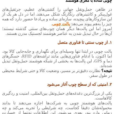
چوبی ساده با مغزی هوشمند
در ظاهر، حمل‌ونقل جهانی را کشتی‌های عظیم، جرثقیل‌های
غول‌پیکر و کانتینرهای رنگارنگ شکل می‌دهند. اما در دل هر یک از
این سازوکارهای پیچیده، سازه‌ای ساده و بی‌ادعا حضور دارد که همه
چیز را به‌هم پیوند می‌دهد:
پالت چوبی
.
امروز اما این پالت‌ها دیگر همان چوب‌های سنتی گذشته نیستند؛
آن‌ها در حال تبدیل شدن به عناصر هوشمند لجستیک مدرن هستند.
۱. از چوب سنتی تا فناوری متصل
پالت چوبی در ابتدا تنها وسیله‌ای برای نگهداری و جابه‌جایی کالا بود.
اما اکنون، با ادغام فناوری‌هایی مانند تراشه‌های RFID، حسگرهای
دما و GPS، این پالت‌ها به بخشی از شبکه هوشمند حمل‌ونقل تبدیل
شده‌اند.
نتیجه؟
نظارت دقیق‌تر بر مسیر، وضعیت کالا و حتی شرایط محیطی
در طول سفر.
۲. امنیتی که از سطح چوب آغاز می‌شود
یکی از بزرگ‌ترین دغدغه‌های حمل‌ونقل بین‌المللی، امنیت و ردگیری
کالاهاست.
پالت‌های هوشمند چوبی به شرکت‌ها اجازه می‌دهند تا بدانند
محموله‌شان دقیقاً کجاست، چه شرایطی را تجربه می‌کند و چه
زمانی وارد بندر بعدی می‌شود. این اطلاعات نه‌تنها از خسارت