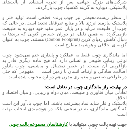
شرکت‌های بزرگ جهانی، پس از تجربه استفاده از پالت‌های
پلاستیکی، دوباره به گزینه کلاسیک چوب بازگردند.
از منظر زیست‌محیطی نیز چوب برنده قطعی است. تولید فلز و
پلاستیک نیازمند انرژی بالا و منابع غیرقابل تجدید است، در حالی که
چوب از طبیعت می‌آید و در پایان عمر مفید خود دوباره به طبیعت
بازمی‌گردد. به همین دلیل، در دوران حساس کنونی که برندها به
دنبال کاهش ردپای کربن (Carbon Footprint) هستند، چوب به عنوان
گزینه‌ای اخلاقی و هوشمند مطرح است.
اما ماندگاری چوب فقط به عملکرد و پایداری ختم نمی‌شود. چوب
نوعی زیبایی طبیعی و انسانی دارد که هیچ ماده دیگری قادر به
بازآفرینی آن نیست. در عصر دیجیتال و ماشینی، چوب یادآور
اصالت، سادگی و ارتباط انسان با زمین است — مفهومی که حتی
در طراحی صنعتی و معماری مدرن هم دوباره محبوب شده است.
در نهایت، راز ماندگاری چوب در تعادل است:
تعادلی میان فناوری و طبیعت، میان دوام و زیبایی، و میان اقتصاد و
اخلاق.
پلاستیک و فلز شاید نماد پیشرفت باشند، اما چوب یادآور این است
که گاهی ماندگاری، نه در سختی بلکه در هوشمندی انتخاب نهفته
است
جهت تهیه پالت چوبی میتوانید با
کارشناسان مجموعه پالت چوبی