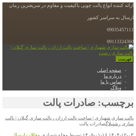
ارائه کننده انواع پالت چوبی باکیفیت و مقاوم در سریعترین زمان
ارسال به سراسر کشور
09035457111
09113324360
فهرست
صفحه اصلی
درباره ما
تماس با ما
وبلاگ
برچسب: صادرات پالت
پالت سازی شهبازی | ساخت پالت ارزان ، پالت سازی گیلان | پالت
سازی رشت
بلاگ
صادرات پالت
۱۴۰۴-۱۲-۰۳
۱۴۰۵-۰۱-۱۶
توسط
مجله شهبازی
مقالات
ارسال