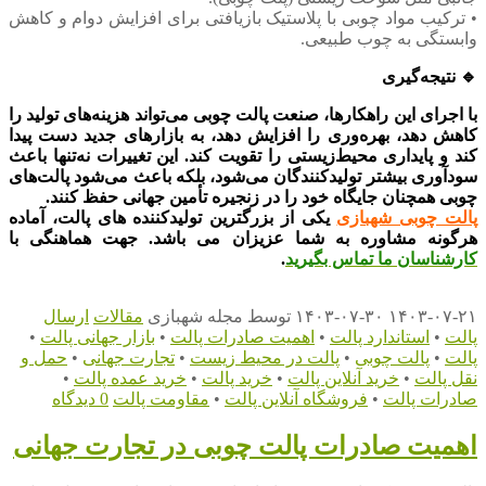
• ترکیب مواد چوبی با پلاستیک بازیافتی برای افزایش دوام و کاهش
وابستگی به چوب طبیعی.
🔹 نتیجه‌گیری
با اجرای این راهکارها، صنعت پالت چوبی می‌تواند هزینه‌های تولید را
کاهش دهد، بهره‌وری را افزایش دهد، به بازارهای جدید دست پیدا
کند و پایداری محیط‌زیستی را تقویت کند. این تغییرات نه‌تنها باعث
سودآوری بیشتر تولیدکنندگان می‌شود، بلکه باعث می‌شود پالت‌های
چوبی همچنان جایگاه خود را در زنجیره تأمین جهانی حفظ کنند.
پالت چوبی شهبازی
یکی از بزرگترین تولیدکننده های پالت، آماده
هرگونه مشاوره به شما عزیزان می باشد. جهت هماهنگی با
کارشناسان ما تماس بگیرید
.
۱۴۰۳-۰۷-۲۱
۱۴۰۳-۰۷-۳۰
توسط
مجله شهبازی
مقالات
ارسال
پالت
•
استاندارد پالت
•
اهمیت صادرات پالت
•
بازار جهانی پالت
•
پالت
•
پالت چوبی
•
پالت در محیط زیست
•
تجارت جهانی
•
حمل و
نقل پالت
•
خرید آنلاین پالت
•
خرید پالت
•
خرید عمده پالت
•
صادرات پالت
•
فروشگاه آنلاین پالت
•
مقاومت پالت
0 دیدگاه
اهمیت صادرات پالت چوبی در تجارت جهانی