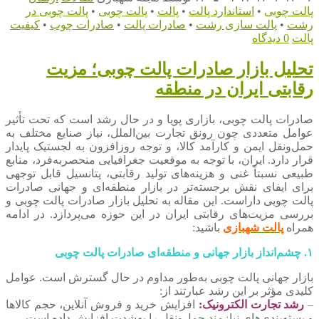
پالت چوبی
•
استاندارد پالت
•
پالت
•
پالت چوبی
•
پالت چوبی در
رشت
•
پالت سازی رشت
•
صادرات پالت
•
صادرات چوب
•
کیفیت
پالت
0 دیدگاه
تحلیل بازار صادرات پالت چوبی؛ مزیت
رقابتی ایران در منطقه
صادرات پالت چوبی، بازاری پویا و در حال رشد است که تحت تأثیر
عوامل متعددی چون رونق تجارت بین‌الملل، نیاز صنایع مختلف به
حمل‌ونقل ایمن و کارآمد کالا، و توجه روزافزون به لجستیک پایدار
قرار دارد. ایران، با توجه به موقعیت جغرافیایی منحصربه‌فرد، منابع
طبیعی نسبتاً غنی و هزینه‌های تولید رقابتی، پتانسیل قابل توجهی
برای ایفای نقش برجسته‌تر در بازار منطقه‌ای و جهانی صادرات
پالت چوبی داراست. این مقاله به تحلیل بازار صادرات پالت چوبی و
بررسی مزیت‌های رقابتی ایران در این حوزه می‌پردازد. در ادامه
همراه
پالت شهبازی
باشید:
۱. چشم‌انداز بازار جهانی و منطقه‌ای صادرات پالت چوبی
بازار جهانی پالت چوبی به‌طور مداوم در حال گسترش است. عوامل
کلیدی مؤثر بر این رشد عبارتند از:
–
رشد تجارت الکترونیک:
افزایش خرید و فروش آنلاین، حجم کالاها
و بسته‌بندی‌های نیازمند حمل‌ونقل را به‌شدت افزایش داده است.