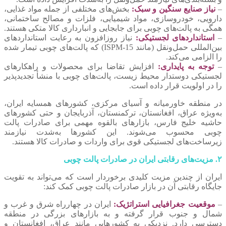
–
نیاز صنایع سنگین و سبک:
بخش‌های مختلفی از جمله مواد غذایی،
دارویی، خودروسازی، مواد شیمیایی، فلزات و مصالح ساختمانی،
همگی به پالت‌های چوبی برای جابجایی و انبارداری کالا متکی هستند.
–
استانداردهای لجستیکی:
نیاز روزافزون به رعایت استانداردهای
بین‌المللی حمل‌ونقل (مانند ISPM-15) که پالت‌های چوبی تیمار شده
را الزامی می‌کند.
–
توجه به پایداری:
افزایش تقاضا برای محصولات و راهکارهای
لجستیکی دوستدار محیط زیست، پالت‌های چوبی با منشأ تجدیدپذیر
را در اولویت قرار داده است.
در منطقه خاورمیانه و آسیای مرکزی، کشورهای همسایه ایران،
به‌ویژه عراق، افغانستان، ترکمنستان، آذربایجان و حتی کشورهای
حاشیه خلیج فارس، بازارهای بالقوه مهمی برای صادرات پالت
چوبی محسوب می‌شوند. این کشورها به‌شدت نیازمند
زیرساخت‌های لجستیکی قوی برای واردات و صادرات کالا هستند.
۲. مزیت‌های رقابتی ایران در صادرات پالت چوبی
ایران از چندین مزیت کلیدی برخوردار است که می‌تواند به تقویت
جایگاه رقابتی آن در بازار صادرات پالت چوبی کمک کند:
–
موقعیت جغرافیایی استراتژیک:
ایران در چهارراه شرق و غرب و
شمال و جنوب قرار گرفته و به بازارهای بزرگی در منطقه
دسترسی دارد. نزدیکی به کشورهایی مانند عراق، افغانستان و