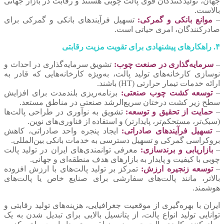
جهان، تولیدکنندگان قوی پالت چوبی هستند و رقابت در بازار جهانی
بالاست.
–
موانع بانکی و گمرکی:
تسهیل فرآیندهای بانکی و گمرکی برای
صادرکنندگان، امری حیاتی است.
۴. راهکارهای پیشنهادی برای تقویت مزیت رقابتی
–
سرمایه‌گذاری در صنعت چوب:
تشویق سرمایه‌گذاری در احداث و
نوسازی کارخانه‌های تولید پالت، به‌ویژه کارخانه‌هایی که قادر به
ارائه خدمات تیمار حرارتی (HT) باشند.
–
توسعه کشت چوب صنعتی:
برنامه‌ریزی بلندمدت برای افزایش
سطح زیر کشت درختان سریع‌الرشد صنعتی در مناطق مستعد.
–
حمایت از تحقیق و توسعه:
تشویق به نوآوری در طراحی پالت‌ها
(سبک‌تر، مستحکم‌تر، پایدارتر) و استفاده از فناوری‌های نوین.
–
تسهیل فرآیندهای صادراتی:
ایجاد پنجره واحد صادراتی، کاهش
بروکراسی گمرکی و تسهیل دسترسی به خدمات بانکی بین‌المللی.
–
بازاریابی و برندسازی:
معرفی توانمندی‌های ایران در تولید پالت
چوبی با کیفیت و پایدار به بازارهای هدف منطقه‌ای و جهانی.
–
توسعه زنجیره ارزش:
تمرکز بر تولید پالت‌های با ارزش افزوده
بالاتر، مانند پالت‌های سفارشی برای صنایع خاص یا پالت‌های
هوشمند.
ایران با بهره‌گیری از موقعیت جغرافیایی، هزینه‌های تولید رقابتی و
توانایی تولید انواع پالت، از پتانسیل بالایی برای تبدیل شدن به یک