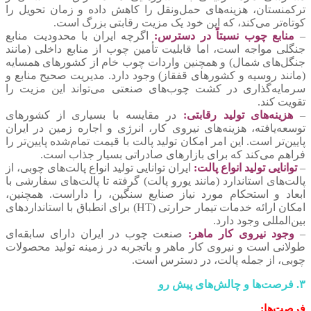
ترکمنستان، هزینه‌های حمل‌ونقل را کاهش داده و زمان تحویل را
کوتاه‌تر می‌کند، که این خود یک مزیت رقابتی بزرگ است.
–
منابع چوب نسبتاً در دسترس:
اگرچه ایران با محدودیت منابع
جنگلی مواجه است، اما قابلیت تأمین چوب از منابع داخلی (مانند
جنگل‌های شمال) و همچنین واردات چوب خام از کشورهای همسایه
(مانند روسیه و کشورهای قفقاز) وجود دارد. مدیریت صحیح منابع و
سرمایه‌گذاری در کشت چوب‌های صنعتی می‌تواند این مزیت را
تقویت کند.
–
هزینه‌های تولید رقابتی:
در مقایسه با بسیاری از کشورهای
توسعه‌یافته، هزینه‌های نیروی کار، انرژی و اجاره زمین در ایران
پایین‌تر است. این امر امکان تولید پالت با قیمت تمام‌شده پایین‌تر را
فراهم می‌کند که برای بازارهای صادراتی بسیار جذاب است.
–
توانایی تولید انواع پالت:
ایران توانایی تولید انواع پالت‌های چوبی، از
پالت‌های استاندارد (مانند یورو پالت) گرفته تا پالت‌های سفارشی با
ابعاد و استحکام مورد نیاز صنایع سنگین، را داراست. همچنین،
امکان ارائه خدمات تیمار حرارتی (HT) برای انطباق با استانداردهای
بین‌المللی وجود دارد.
–
وجود نیروی کار ماهر:
صنعت چوب در ایران دارای سابقه‌ای
طولانی است و نیروی کار ماهر و باتجربه در زمینه تولید محصولات
چوبی، از جمله پالت، در دسترس است.
۳. فرصت‌ها و چالش‌های پیش رو
فرصت‌ها: