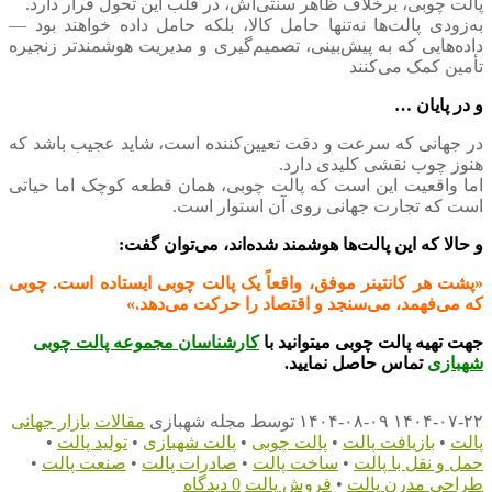
پالت چوبی، برخلاف ظاهر سنتی‌اش، در قلب این تحول قرار دارد.
به‌زودی پالت‌ها نه‌تنها حامل کالا، بلکه حامل داده خواهند بود —
داده‌هایی که به پیش‌بینی، تصمیم‌گیری و مدیریت هوشمندتر زنجیره
تأمین کمک می‌کنند
و در پایان …
در جهانی که سرعت و دقت تعیین‌کننده است، شاید عجیب باشد که
هنوز چوب نقشی کلیدی دارد.
اما واقعیت این است که پالت چوبی، همان قطعه کوچک اما حیاتی
است که تجارت جهانی روی آن استوار است.
و حالا که این پالت‌ها هوشمند شده‌اند، می‌توان گفت:
«پشت هر کانتینر موفق، واقعاً یک پالت چوبی ایستاده است. چوبی
که می‌فهمد، می‌سنجد و اقتصاد را حرکت می‌دهد.»
جهت تهیه پالت چوبی میتوانید با
کارشناسان مجموعه پالت چوبی
شهبازی
تماس حاصل نمایید.
۱۴۰۴-۰۷-۲۲
۱۴۰۴-۰۸-۰۹
توسط
مجله شهبازی
مقالات
بازار جهانی
پالت
•
بازیافت پالت
•
پالت چوبی
•
پالت شهبازی
•
تولید پالت
•
حمل و نقل با پالت
•
ساخت پالت
•
صادرات پالت
•
صنعت پالت
•
طراحی مدرن پالت
•
فروش پالت
0 دیدگاه