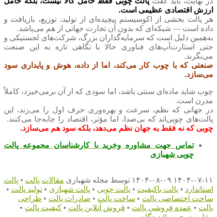
در نهایت، باید گفت
پالت چوبی فقط حامل کالا نیست، بلکه حامل
ارزش اقتصادی عظیمی است.
هر پالت بخشی از اکوسیستم پیچیده‌ای از تولید، توزیع، بازیافت و
داده است — شبکه‌ای که بدون آن تجارت جهانی از هم می‌پاشد.
به‌همین دلیل است که سرمایه‌گذاران بزرگ، شرکت‌های لجستیکی و
حتی استارت‌آپ‌های فناوری حالا با نگاهی تازه به این صنعت
می‌نگرند.
صنعتی که با چوب کار می‌کند، اما از داده، هوش و پایداری سود
می‌سازد.
چوب شاید ماده‌ای سنتی باشد، اما سودی که از آن برمی‌خیزد، کاملاً
مدرن است.
در جهانی که نظم، سرعت و بهره‌وری حرف اول را می‌زند، این
پالت‌های چوبی‌اند که بی‌صدا، اما مؤثر، اقتصاد را جابه‌جا می‌کنند.
چوبی که نه‌ فقط به جهان نظم می‌دهد، بلکه سود هم می‌سازد.
تماس جهت مشاوره وخرید با کارشناسان مجموعه پالت
چوبی شهبازی
۱۴۰۴-۰۷-۱۱
۱۴۰۴-۰۸-۰۹
توسط
مجله شهبازی
مقالات
پالت
•
پالت
استاندارد
•
پالت باکیفیت
•
پالت چوبی
•
پالت شهبازی
•
تولید پالت
•
ساخت اختصاصی پالت
•
ساخت پالت
•
صادرات پالت
•
طراحی
پالت
•
عمده فروشی پالت
•
فروش آنلاین پالت
•
کیفیت پالت
•
مقاومت چوب
0 دیدگاه