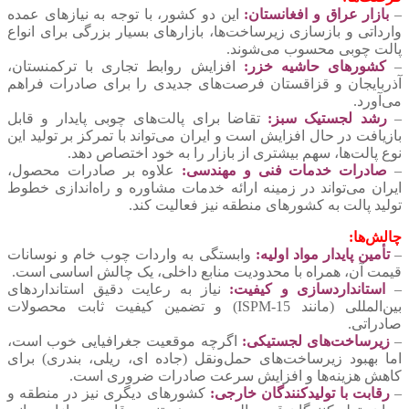
–
بازار عراق و افغانستان:
این دو کشور، با توجه به نیازهای عمده
وارداتی و بازسازی زیرساخت‌ها، بازارهای بسیار بزرگی برای انواع
پالت چوبی محسوب می‌شوند.
–
کشورهای حاشیه خزر:
افزایش روابط تجاری با ترکمنستان،
آذربایجان و قزاقستان فرصت‌های جدیدی را برای صادرات فراهم
می‌آورد.
–
رشد لجستیک سبز:
تقاضا برای پالت‌های چوبی پایدار و قابل
بازیافت در حال افزایش است و ایران می‌تواند با تمرکز بر تولید این
نوع پالت‌ها، سهم بیشتری از بازار را به خود اختصاص دهد.
–
صادرات خدمات فنی و مهندسی:
علاوه بر صادرات محصول،
ایران می‌تواند در زمینه ارائه خدمات مشاوره و راه‌اندازی خطوط
تولید پالت به کشورهای منطقه نیز فعالیت کند.
چالش‌ها:
–
تأمین پایدار مواد اولیه:
وابستگی به واردات چوب خام و نوسانات
قیمت آن، همراه با محدودیت منابع داخلی، یک چالش اساسی است.
–
استانداردسازی و کیفیت:
نیاز به رعایت دقیق استانداردهای
بین‌المللی (مانند ISPM-15) و تضمین کیفیت ثابت محصولات
صادراتی.
–
زیرساخت‌های لجستیکی:
اگرچه موقعیت جغرافیایی خوب است،
اما بهبود زیرساخت‌های حمل‌ونقل (جاده ‌ای، ریلی، بندری) برای
کاهش هزینه‌ها و افزایش سرعت صادرات ضروری است.
–
رقابت با تولیدکنندگان خارجی:
کشورهای دیگری نیز در منطقه و