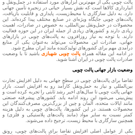
پالت چوبی یکی از مهم‌ترین ابزارهای مورد استفاده در حمل‌ونقل و
انبارداری کالاها است که نقش بسیار حیاتی در زنجیره تأمین جهانی
دارد. به دلیل سازگاری با محیط‌زیست، پایداری و قابلیت بازیافت،
پالت‌های چوبی جایگاه ویژه‌ای در صنایع مختلف پیدا کرده‌اند. این
محصولات در حمل‌ونقل بین‌المللی، به خصوص در صادرات، اهمیت
زیادی دارند و کشورهای زیادی از جمله ایران در این حوزه فعالیت
دارند. با توجه به نیاز روزافزون به پالت‌های چوبی در بازارهای
جهانی، صادرات این محصولات می‌تواند به‌عنوان یکی از منابع
درآمدی مهم برای کشورهای تولیدکننده مانند ایران مطرح شود.
در ادامه این مقاله همراه
پالت چوبی شهبازی
باشید تا با وضعیت
صادرات پالت چوبی در ایران آشنا شوید.
وضعیت بازار جهانی پالت چوبی
تقاضا برای پالت‌های چوبی در سطح جهانی به دلیل افزایش تجارت
بین‌المللی و نیاز به حمل‌ونقل کارآمد رو به افزایش است. بازار
جهانی پالت چوبی تا سال‌های اخیر رشد ثابتی را تجربه کرده است و
پیش‌بینی می‌شود این روند ادامه یابد. کشورهای پیشرفته صنعتی
مانند ایالات متحده، آلمان و چین از بزرگ‌ترین مصرف‌کنندگان این
محصولات هستند. در این کشورها، پالت‌های چوبی به دلیل هزینه
کمتر نسبت به سایر مواد (مانند پالت‌های پلاستیکی و فلزی) و
همچنین سازگاری با محیط ‌زیست، ترجیح داده می‌شوند.
یکی از عوامل اصلی افزایش تقاضا برای پالت‌های چوبی، رونق