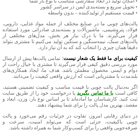
• امکان تولید در ابعاد سفارشی متناسب با نوع بار شما
• تحویل سریع و بسته‌بندی ایمن در سراسر کشور
• قیمت مستقیم از تولیدکننده – بدون واسطه
پالت‌های چوبی ما در صنایع مختلف از جمله مواد غذایی، دارویی،
فولاد، پتروشیمی، ماشین‌آلات و بسته‌بندی صادراتی مورد استفاده
قرار می‌گیرند. ما با درک نیاز هر بخش، مدل‌های مختلفی از
پالت‌های سبک، نیمه‌سنگین و سنگین تولید می‌کنیم تا مشتری بتواند
دقیقاً همان چیزی را انتخاب کند که به آن نیاز دارد.
کیفیت برای ما فقط یک شعار نیست
؛ تمامی پالت‌ها پیش از ارسال
مورد بررسی دقیق کیفی قرار می‌گیرند تا مشتری با خیال راحت از
دوام و ایمنی محصول مطمئن باشد. هدف ما، ایجاد همکاری‌های
بلندمدت با مشتریانی است که ارزش واقعی کیفیت را می‌دانند.
اگر به‌دنبال پالت چوبی با قیمت مناسب و کیفیت تضمینی هستید،
کافی است
با ما تماس بگیرید
یا درخواست خود را از طریق سایت
ثبت کنید. کارشناسان ما آماده‌اند تا بر اساس نوع بار، وزن، ابعاد و
مقصد، بهترین مدل پالت را برای شما پیشنهاد دهند.
در دنیای رقابتی امروز، تفاوت در جزئیات رقم می‌خورد و پالت
چوبی باکیفیت، جزئی است که می‌تواند امنیت، سرعت و
صرفه‌جویی واقعی را برای کسب‌وکار شما به همراه داشته باشد.