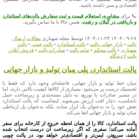
اقتصادی و سبز داشته باشید.
📞 برای
مشاوره، استعلام قیمت و ثبت سفارش پالت‌های استاندارد
و بازیافتی در گیلان و رشت
، همین حالا با ما تماس بگیرید.
۱۴۰۴-۰۹-۲۸
۱۴۰۴-۱۱-۲۳
توسط
مجله شهبازی
مقالات
ارسال
پالت
•
بازار جهانی پالت
•
پالت استاندارد
•
پالت چوبی
•
پالت
شهبازی
•
پالت محکم
•
تولید پالت
•
صادرات پالت
•
فروش آنلاین
پالت
0 دیدگاه
پالت استاندارد، پلی میان تولید و بازار جهانی
میان خط تولید و بازار جهانی، فاصله‌ای وجود دارد که فقط با
لجستیک درست پر می‌شود. بسیاری از کالاها کیفیت بالایی دارند، اما
در مسیر صادرات یا توزیع، به دلیل بسته‌بندی و زیرساخت حمل
نامناسب، دچار افت ارزش می‌شوند. اینجاست که پالت استاندارد
نقش خود را نه به‌عنوان یک ابزار ساده، بلکه به‌عنوان پل ارتباطی
میان تولید و بازار جهانی ایفا می‌کند.
پالت استاندارد، کالا را از همان لحظه خروج از کارخانه برای سفر
آماده می‌کند؛ سفری که اگر زیرساخت آن درست انتخاب شده
باشد، سریع‌تر، ایمن‌تر و اقتصادی‌تر خواهد بود. در پالت چوبی