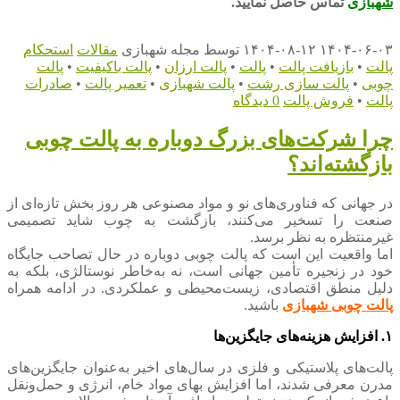
شهبازی
تماس حاصل نمایید.
۱۴۰۴-۰۶-۰۳
۱۴۰۴-۰۸-۱۲
توسط
مجله شهبازی
مقالات
استحکام
پالت
•
بازیافت پالت
•
پالت
•
پالت ارزان
•
پالت باکیفیت
•
پالت
چوبی
•
پالت سازی رشت
•
پالت شهبازی
•
تعمیر پالت
•
صادرات
پالت
•
فروش پالت
0 دیدگاه
چرا شرکت‌های بزرگ دوباره به پالت چوبی
بازگشته‌اند؟
در جهانی که فناوری‌های نو و مواد مصنوعی هر روز بخش تازه‌ای از
صنعت را تسخیر می‌کنند، بازگشت به چوب شاید تصمیمی
غیرمنتظره به نظر برسد.
اما واقعیت این است که پالت چوبی دوباره در حال تصاحب جایگاه
خود در زنجیره تأمین جهانی است، نه به‌خاطر نوستالژی، بلکه به
دلیل منطق اقتصادی، زیست‌محیطی و عملکردی. در ادامه همراه
پالت چوبی شهبازی
باشید.
۱. افزایش هزینه‌های جایگزین‌ها
پالت‌های پلاستیکی و فلزی در سال‌های اخیر به‌عنوان جایگزین‌های
مدرن معرفی شدند، اما افزایش بهای مواد خام، انرژی و حمل‌ونقل