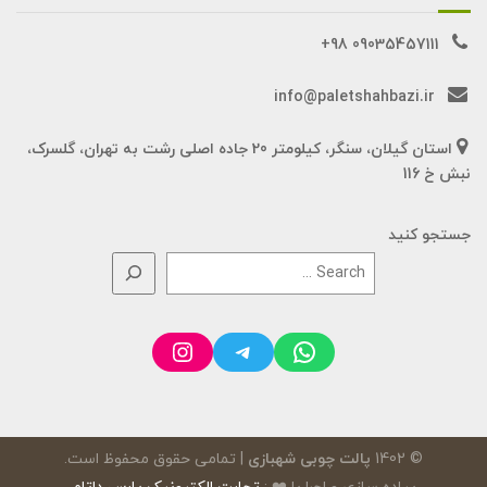
09035457111 98+
info@paletshahbazi.ir
استان گیلان، سنگر، کیلومتر 20 جاده اصلی رشت به تهران، گلسرک،
نبش خ 116
جستجو کنید
Instagram
Telegram
WhatsApp
© 1402
پالت چوبی شهبازی
| تمامی حقوق محفوظ است.