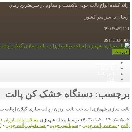
ارائه کننده انواع پالت چوبی باکیفیت و مقاوم در سریعترین زمان
ارسال به سراسر کشور
09035457111
09113324360
فهرست
صفحه اصلی
درباره ما
تماس با ما
وبلاگ
برچسب: دستگاه خشک کن پالت
پالت سازی شهبازی | ساخت پالت ارزان ، پالت سازی گیلان | پالت س
۱۴۰۲-۰۵-۰۲
۱۴۰۳-۰۱-۲۰
توسط
مجله شهبازی
مقالات
پالت ارزان
•
پالت
•
ساخت پالت چوبی
•
سمپاشی چوب
•
ضدعفونی پالت چوبی
•
گ