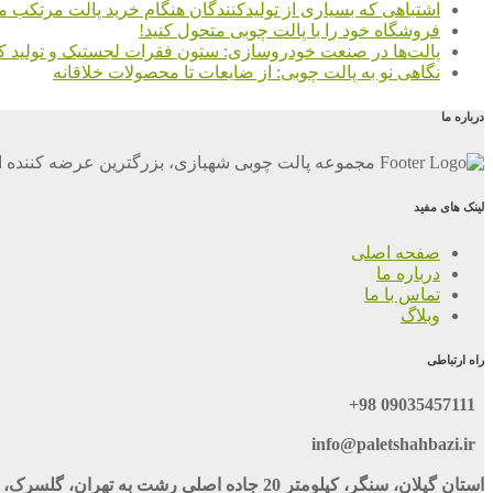
اشتباهی که بسیاری از تولیدکنندگان هنگام خرید پالت مرتکب م
فروشگاه خود را با پالت چوبی متحول کنید!
پالت‌ها در صنعت خودروسازی: ستون فقرات لجستیک و تولید کا
نگاهی نو به پالت چوبی: از ضایعات تا محصولات خلاقانه
درباره ما
مجموعه پالت چوبی شهبازی، بزرگترین عرضه کننده ان
لینک های مفید
صفحه اصلی
درباره ما
تماس با ما
وبلاگ
راه ارتباطی
09035457111 98+
info@paletshahbazi.ir
استان گیلان، سنگر، کیلومتر 20 جاده اصلی رشت به تهران، گلسرک، نبش خ 116