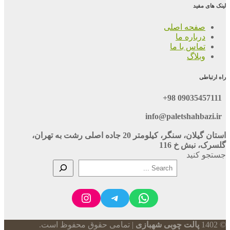
لینک های مفید
صفحه اصلی
درباره ما
تماس با ما
وبلاگ
راه ارتباطی
09035457111 98+
info@paletshahbazi.ir
استان گیلان، سنگر، کیلومتر 20 جاده اصلی رشت به تهران،
گلسرک، نبش خ 116
جستجو کنید
Instagram
Telegram
WhatsApp
© 1402
پالت چوبی شهبازی
| تمامی حقوق محفوظ است.