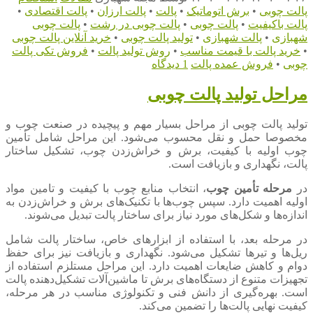
پالت چوبی
•
برش اتوماتیک
•
پالت
•
پالت ارزان
•
پالت اقتصادی
•
پالت باکیفیت
•
پالت چوبی
•
پالت چوبی در رشت
•
پالت چوبی
شهبازی
•
پالت شهبازی
•
تولید پالت چوبی
•
خرید آنلاین پالت چوبی
•
خرید پالت با قیمت مناسب
•
روش تولید پالت
•
فروش تکی پالت
چوبی
•
فروش عمده پالت
1 دیدگاه
مراحل تولید پالت چوبی
تولید پالت چوبی از مراحل بسیار مهم و پیچیده در صنعت چوب و
مخصوصا حمل و نقل محسوب می‌شود. این مراحل شامل تأمین
چوب اولیه با کیفیت، برش و خراش‌زدن چوب، تشکیل ساختار
پالت، نگهداری و بازیافت است.
در
مرحله تأمین چوب
، انتخاب منابع چوب با کیفیت و تامین مواد
اولیه اهمیت دارد. سپس چوب‌ها با تکنیک‌های برش و خراش‌زدن به
اندازه‌ها و شکل‌های مورد نیاز برای ساختار پالت تبدیل می‌شوند.
در مرحله بعد، با استفاده از ابزارهای خاص، ساختار پالت شامل
ریل‌ها و تیرها تشکیل می‌شود. نگهداری و بازیافت نیز برای حفظ
دوام و کاهش ضایعات اهمیت دارد. این مراحل مستلزم استفاده از
تجهیزات متنوع از دستگاه‌های برش تا ماشین‌آلات تشکیل‌دهنده پالت
است. بهره‌گیری از دانش فنی و تکنولوژی مناسب در هر مرحله،
کیفیت نهایی پالت‌ها را تضمین می‌کند.