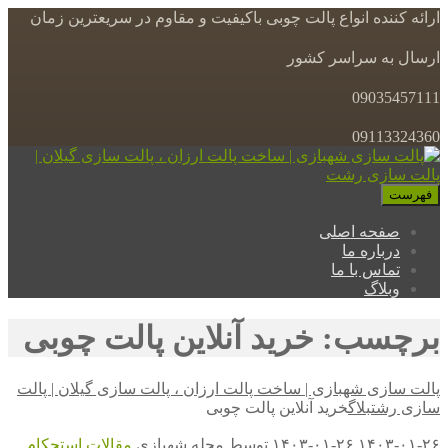
ارائه کننده انواع پالت چوبی باکیفیت و مقاوم در سریعترین زمان
ارسال به سراسر کشور
09035457111
09113324360
فهرست
صفحه اصلی
درباره ما
تماس با ما
وبلاگ
برچسب: خرید آنلاین پالت چوبی
پالت سازی شهبازی | ساخت پالت ارزان ، پالت سازی گیلان | پالت
سازی رشت
بلاگ
خرید آنلاین پالت چوبی
۱۴۰۳-۰۱-۲۶
۱۴۰۳-۰۱-۲۶
توسط
مجله شهبازی
مقالات
استحکام