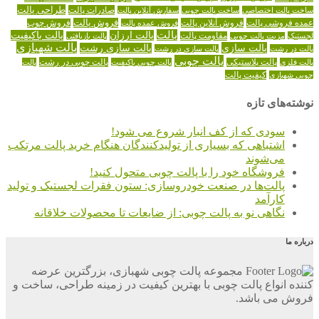
طراحی پالت
صادرات پالت
ساخت پالت اختصاصی
ساخت پالت چوبی
سفارش آنلاین پالت
عمده فروشی پالت
فروش آنلاین پالت
فروش پالت
فروش عمده پالت
فروش چوب
پالت
پالت ارزان
پالت باکیفیت
لجستیک
مقاومت پالت
پالت بازیافتی
مزیت پالت چوبی
پالت شهبازی
پالت سازی
پالت سازی رشت
پالت در رشت
پالت سازی در رشت
پالت چوبی
پالت چوبی در رشت
پالت فلزی
پالت پلاستیکی
پالت چوبی باکیفیت
پالت
کیفیت پالت
چوبی شهبازی
نوشته‌های تازه
سودی که از کف انبار شروع می شود!
اشتباهی که بسیاری از تولیدکنندگان هنگام خرید پالت مرتکب
می‌شوند
فروشگاه خود را با پالت چوبی متحول کنید!
پالت‌ها در صنعت خودروسازی: ستون فقرات لجستیک و تولید
کارآمد
نگاهی نو به پالت چوبی: از ضایعات تا محصولات خلاقانه
درباره ما
مجموعه پالت چوبی شهبازی، بزرگترین عرضه
کننده انواع پالت چوبی با بهترین کیفیت در زمینه طراحی، ساخت و
فروش می باشد.