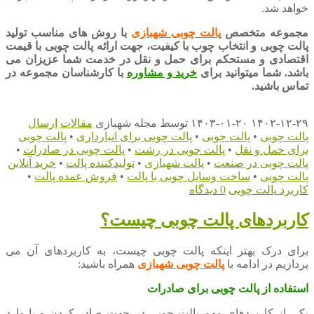
خواهد شد.
مجموعه متخصص
پالت چوبی شهبازی
با روش های مناسب تولید
پالت چوبی و انتخاب چوب با کیفیت، جهت ارائه پالت چوبی با قیمت
اقتصادی و مستحکم برای حمل و نقل در خدمت شما عزیزان می
باشد. شما میتوانید برای
خرید و مشاوره
با کارشناسان مجموعه در
تماس باشید.
۱۴۰۲-۱۲-۲۹
۱۴۰۳-۰۱-۲۰
توسط
مجله شهبازی
مقالات
ارسال
پالت چوبی
•
پالت چوبی
•
پالت چوبی برای انبارداری
•
پالت چوبی
برای حمل و نقل
•
پالت چوبی در رشت
•
پالت چوبی در صادرات
•
پالت چوبی در صنعت
•
پالت شهبازی
•
تولیدکننده پالت
•
خرید آنلاین
پالت چوبی
•
ساخت وسایل چوبی با پالت
•
فروش عمده پالت
•
کاربرد پالت چوبی
0 دیدگاه
کاربردهای پالت چوبی چیست؟
برای درک بهتر اینکه پالت چوبی چیست، به کاربردهای آن می
پردازیم در ادامه با
پالت چوبی شهبازی
همراه باشید:
استفاده از پالت چوبی برای صادرات
یکی از کاربردهای مهم پالت چوبی در جهت صادر کردن و یا وارد