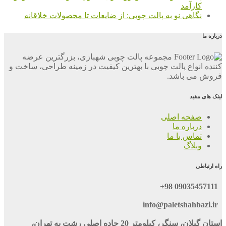
کارآمد
نگاهی نو به پالت چوبی: از ضایعات تا محصولات خلاقانه
درباره ما
مجموعه پالت چوبی شهبازی، بزرگترین عرضه
کننده انواع پالت چوبی با بهترین کیفیت در زمینه طراحی، ساخت و
فروش می باشد.
لینک های مفید
صفحه اصلی
درباره ما
تماس با ما
وبلاگ
راه ارتباطی
09035457111 98+
info@paletshahbazi.ir
استان گیلان، سنگر، کیلومتر 20 جاده اصلی رشت به تهران،