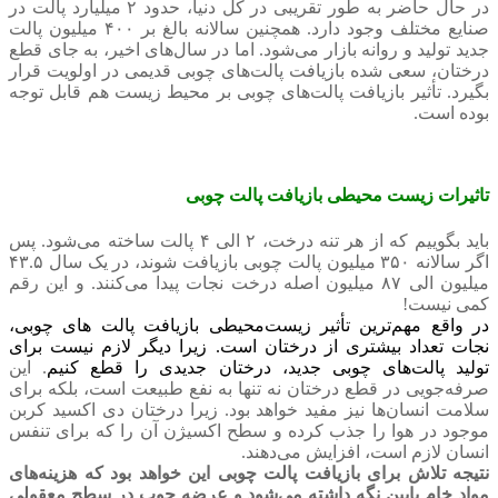
در حال حاضر به طور تقریبی در کل دنیا، حدود ۲ میلیارد پالت در
صنایع مختلف وجود دارد. همچنین سالانه بالغ بر ۴۰۰ میلیون پالت
جدید تولید و روانه بازار می‌شود. اما در سال‌های اخیر، به جای قطع
درختان، سعی شده بازیافت پالت‌های چوبی قدیمی در اولویت قرار
بگیرد. تأثیر بازیافت پالت‌های چوبی بر محیط زیست هم قابل توجه
بوده است.
تاثیرات زیست محیطی بازیافت پالت چوبی
باید بگوییم که از هر تنه درخت، ۲ الی ۴ پالت ساخته می‌شود. پس
اگر سالانه ۳۵۰ میلیون پالت چوبی بازیافت شوند، در یک سال ۴۳.۵
میلیون الی ۸۷ میلیون اصله درخت نجات پیدا می‌کنند. و این رقم
کمی نیست!
در واقع مهم‌ترین تأثیر زیست‌محیطی بازیافت پالت های چوبی،
نجات تعداد بیشتری از درختان است. زیرا دیگر لازم نیست برای
تولید پالت‌های چوبی جدید، درختان جدیدی را قطع کنیم
. این
صرفه‌جویی در قطع درختان نه تنها به نفع طبیعت است، بلکه برای
سلامت انسان‌ها نیز مفید خواهد بود. زیرا درختان دی اکسید کربن
موجود در هوا را جذب کرده و سطح اکسیژن آن را که برای تنفس
انسان لازم است، افزایش می‌دهند.
نتیجه تلاش برای بازیافت پالت چوبی این خواهد بود که هزینه‌های
مواد خام پایین نگه داشته می‌شود و عرضه چوب در سطح معقولی