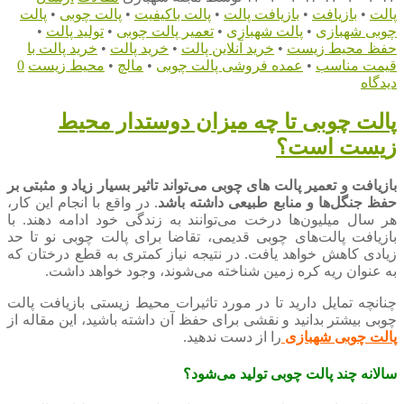
پالت
•
بازیافت
•
بازیافت پالت
•
پالت باکیفیت
•
پالت چوبی
•
پالت
چوبی شهبازی
•
پالت شهبازی
•
تعمیر پالت چوبی
•
تولید پالت
•
حفظ محیط زیست
•
خرید آنلاین پالت
•
خرید پالت
•
خرید پالت با
قیمت مناسب
•
عمده فروشی پالت چوبی
•
مالچ
•
محیط زیست
0
دیدگاه
پالت چوبی تا چه میزان دوستدار محیط
زیست است؟
بازیافت و تعمیر پالت های چوبی می‌تواند تاثیر بسیار زیاد و مثبتی بر
حفظ جنگل‌ها و منابع طبیعی داشته باشد
. در واقع با انجام این کار،
هر سال میلیون‌ها درخت می‌توانند به زندگی خود ادامه دهند. با
بازیافت پالت‌های چوبی قدیمی، تقاضا برای پالت چوبی نو تا حد
زیادی کاهش خواهد یافت. در نتیجه نیاز کمتری به قطع درختان که
به عنوان ریه کره زمین شناخته می‌شوند، وجود خواهد داشت.
چنانچه تمایل دارید تا در مورد تاثیرات محیط زیستی بازیافت پالت
چوبی بیشتر بدانید و نقشی برای حفظ آن داشته باشید، این مقاله از
پالت چوبی شهبازی
را از دست ندهید.
سالانه چند پالت چوبی تولید می‌شود؟