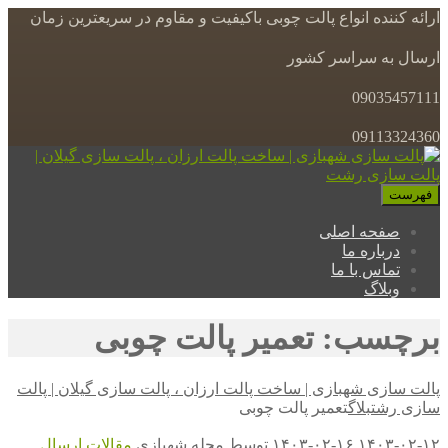
ارائه کننده انواع پالت چوبی باکیفیت و مقاوم در سریعترین زمان
ارسال به سراسر کشور
09035457111
09113324360
فهرست
صفحه اصلی
درباره ما
تماس با ما
وبلاگ
برچسب: تعمیر پالت چوبی
پالت سازی شهبازی | ساخت پالت ارزان ، پالت سازی گیلان | پالت
سازی رشت
بلاگ
تعمیر پالت چوبی
۱۴۰۳-۰۲-۱۲
۱۴۰۳-۰۲-۱۶
توسط
مجله شهبازی
مقالات
ارسال