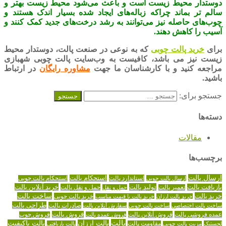
دوستدار محیط زیست است و باعث می‌شود محیط زیست بهتر و
سالم تر بماند چراکه زباله‌های ایجاد شده بسیار اندک هستند و
چوب‌های حاصله نیز می‌توانند به رشد درخت‌های جدید کمک کنند و
آسیب را کاهش دهند.
برای
خرید پالت چوبی
که به نوعی در صنعت پالت، دوستدار محیط
زیست نیز می باشد، کافیست به وب‌سایت پالت چوبی شهبازی
مراجعه کنید و با کارشناسان ما جهت
مشاوره رایگان
در ارتباط
باشید.
جستجو برای:
دسته‌ها
مقالات
برچسب‌ها
ارسال پالت
استاندارد پالت
استحکام پالت
ارسال پالت چوبی
استحکام پالت چوبی
تولید پالت
خرید آنلاین پالت
بازیافت پالت
حمل و نقل پالت
تعمیر پالت
حمل و نقل
خرید پالت
ساخت پالت
خرید پالت چوبی
خرید پالت ارزان
خرید پالت با قیمت مناسب
طراحی پالت
صادرات پالت
ساخت پالت اختصاصی
ساخت پالت چوبی
سفارش آنلاین پالت
عمده فروشی پالت
فروش آنلاین پالت
فروش پالت
فروش عمده پالت
فروش چوب
پالت
پالت ارزان
پالت باکیفیت
لجستیک
مقاومت پالت
پالت بازیافتی
مزیت پالت چوبی