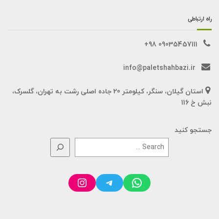
راه ارتباطی
09035457111 98+
info@paletshahbazi.ir
استان گیلان، سنگر، کیلومتر 20 جاده اصلی رشت به تهران، گلسرک،
نبش خ 116
جستجو کنید
Instagram
Telegram
WhatsApp