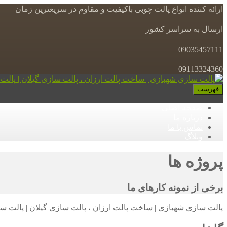
ارائه کننده انواع پالت چوبی باکیفیت و مقاوم در سریعترین زمان
ارسال به سراسر کشور
09035457111
09113324360
فهرست
صفحه اصلی
درباره ما
تماس با ما
وبلاگ
پروژه ها
برخی از نمونه کارهای ما
پالت سازی شهبازی | ساخت پالت ارزان ، پالت سازی گیلان | پالت س