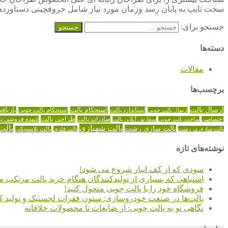
سخت تایپ به پایان رسد وزمان مورد نیاز شامل حروفچینی دستاوردها
جستجو برای:
دسته‌ها
مقالات
برچسب‌ها
ارسال پالت
استاندارد پالت
استحکام پالت
بازیاف
ارسال پالت چوبی
استحکام پالت چوبی
طراحی پالت
صادرات پالت
عمده فروشی پا
اختصاصی
ساخت پالت چوبی
سفارش آنلاین پالت
پالت شهبازی
پالت
پالت سازی رشت
پالت سازی در رشت
پالت فلزی
پالت پلاستیکی
نوشته‌های تازه
سودی که از کف انبار شروع می شود!
اشتباهی که بسیاری از تولیدکنندگان هنگام خرید پالت مرتکب م
فروشگاه خود را با پالت چوبی متحول کنید!
پالت‌ها در صنعت خودروسازی: ستون فقرات لجستیک و تولید کا
نگاهی نو به پالت چوبی: از ضایعات تا محصولات خلاقانه