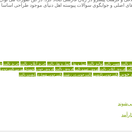
ی اصلی و جوابگوی سوالات پیوسته اهل دنیای موجود طراحی اساسا مو
تولید پالت
خرید آنلاین پالت
خرید پالت
ت پالت
حمل و نقل پالت
تعمیر پالت
حمل و نقل
خر
لت
فروش آنلاین پالت
فروش پالت
فروش عمده پالت
فروش چوب
لجستیک
مزیت پالت چوبی
 چوبی
پالت چوبی در رشت
کیفیت پالت
پالت چوبی باکیفیت
پالت چوبی شهبازی
ی‌شوند
رآمد