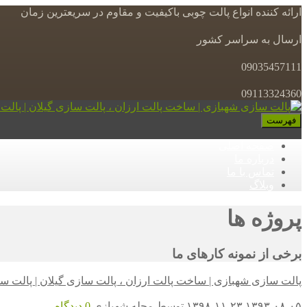
ارائه کننده انواع پالت چوبی باکیفیت و مقاوم در سریعترین زمان
ارسال به سراسر کشور
09035457111
09113324360
فهرست
صفحه اصلی
درباره ما
تماس با ما
وبلاگ
پروژه ها
برخی از نمونه کارهای ما
پالت سازی شهبازی | ساخت پالت ارزان ، پالت سازی گیلان | پالت س
۱۳۹۳-۰۸-۰۵
۱۳۹۸-۱۱-۲۳
توسط
مجله شهبازی
0 دیدگاه