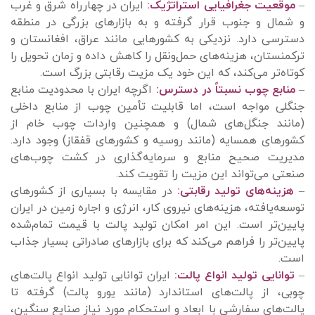
–
موقعیت جغرافیایی استراتژیک:
ایران در چهارراه شرق و غرب
و شمال و جنوب قرار گرفته و به بازارهای بزرگی در منطقه
دسترسی دارد. نزدیکی به کشورهایی مانند عراق، افغانستان و
ترکمنستان، هزینه‌های حمل‌ونقل را کاهش داده و زمان تحویل را
کوتاه‌تر می‌کند، که این خود یک مزیت رقابتی بزرگ است.
–
منابع چوب نسبتاً در دسترس:
اگرچه ایران با محدودیت منابع
جنگلی مواجه است، اما قابلیت تأمین چوب از منابع داخلی
(مانند جنگل‌های شمال) و همچنین واردات چوب خام از
کشورهای همسایه (مانند روسیه و کشورهای قفقاز) وجود دارد.
مدیریت صحیح منابع و سرمایه‌گذاری در کشت چوب‌های
صنعتی می‌تواند این مزیت را تقویت کند.
–
هزینه‌های تولید رقابتی:
در مقایسه با بسیاری از کشورهای
توسعه‌یافته، هزینه‌های نیروی کار، انرژی و اجاره زمین در ایران
پایین‌تر است. این امر امکان تولید پالت با قیمت تمام‌شده
پایین‌تر را فراهم می‌کند که برای بازارهای صادراتی بسیار جذاب
است.
–
توانایی تولید انواع پالت:
ایران توانایی تولید انواع پالت‌های
چوبی، از پالت‌های استاندارد (مانند یورو پالت) گرفته تا
پالت‌های سفارشی با ابعاد و استحکام مورد نیاز صنایع سنگین،