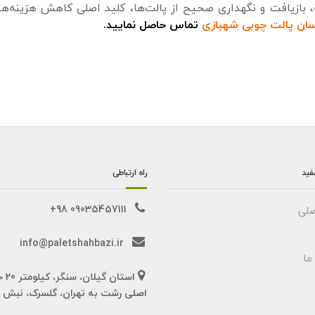
ه، بازیافت و نگهداری صحیح از پالت‌ها، کلید اصلی کاهش هزینه‌ها
سان پالت چوبی شهبازی
تماس حاصل نمایید.
فید
راه ارتباطی
09035457111 98+
لی
info@paletshahbazi.ir
ما
استان گیل
اصلی رشت به تهران، گلسرک، نبش خ 6