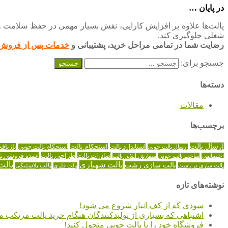
در پایان …
پالت‌ها علاوه بر افزایش کارایی، نقش بسیار مهمی در حفظ سلامت و ای
شغلی جلوگیری کند.
رضایت شما در تمامی مراحل خرید، پشتیبانی و
خدمات پس از فروش
جستجو برای:
دسته‌ها
مقالات
برچسب‌ها
ارسال پالت
استاندارد پالت
استحکام پالت
بازیاف
ارسال پالت چوبی
استحکام پالت چوبی
طراحی پالت
صادرات پالت
عمده فروشی پا
اختصاصی
ساخت پالت چوبی
سفارش آنلاین پالت
پالت شهبازی
پالت
پالت سازی رشت
پالت سازی در رشت
پالت فلزی
پالت پلاستیکی
نوشته‌های تازه
سودی که از کف انبار شروع می شود!
اشتباهی که بسیاری از تولیدکنندگان هنگام خرید پالت مرتکب م
فروشگاه خود را با پالت چوبی متحول کنید!