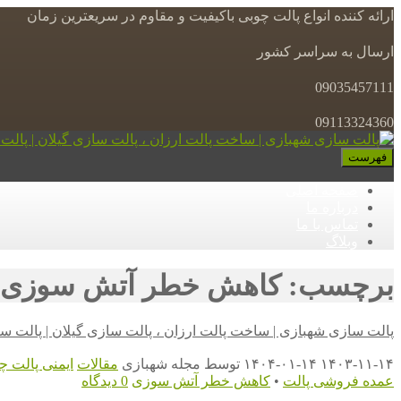
ارائه کننده انواع پالت چوبی باکیفیت و مقاوم در سریعترین زمان
ارسال به سراسر کشور
09035457111
09113324360
فهرست
صفحه اصلی
درباره ما
تماس با ما
وبلاگ
برچسب: کاهش خطر آتش سوزی
پالت سازی شهبازی | ساخت پالت ارزان ، پالت سازی گیلان | پالت س
۱۴۰۳-۱۱-۱۴
۱۴۰۴-۰۱-۱۴
توسط
مجله شهبازی
مقالات
ایمنی پالت چ
عمده فروشی پالت
•
کاهش خطر آتش سوزی
0 دیدگاه