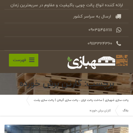
ارائه کننده انواع پالت چوبی باکیفیت و مقاوم در سریعترین زمان
ارسال به سراسر کشور
09035457111
09113324360
فهرست
برچسب: کارتن برش خورده
پالت سازی شهبازی | ساخت پالت ارزان ، پالت سازی گیلان | پالت سازی رشت
بلاگ
کارتن برش خورده