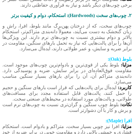
برخی چوب‌های دیگر باشد و نیاز به فرآوری حفاظتی دارند.
۲. چوب‌های سخت (Hardwoods): استحکام، دوام و کیفیت برتر
چوب‌های سخت، که از درختان پهن‌برگ مانند بلوط، افرا، راش و
زبان گنجشک به دست می‌آیند، معمولاً دانه‌بندی متراکم‌تر، استحکام
بالاتر و دوام بیشتری نسبت به چوب‌های نرم دارند. این ویژگی‌ها
آن‌ها را برای پالت‌هایی که نیاز به تحمل بارهای سنگین، مقاومت در
برابر ضربه و سایش، و عمر طولانی دارند، ایده‌آل می‌سازد.
بلوط (Oak):
مزایا:
بلوط یکی از قوی‌ترین و بادوام‌ترین چوب‌های موجود است.
مقاومت فوق‌العاده‌ای در برابر سایش، ضربه و پوسیدگی دارد.
دانه‌بندی متراکم آن، آن را برای بارهای بسیار سنگین مناسب
می‌سازد.
کاربرد:
ایده‌آل برای پالت‌هایی که قرار است بارهای سنگین و حجیم
را حمل کنند، پالت‌های قابل استفاده مجدد برای مسافت‌های
طولانی، و پالت‌های مورد استفاده در محیط‌های صنعتی سخت.
نکات:
بلوط چوب سنگین و گران‌تری نسبت به چوب‌های نرم است
و برش و کار با آن دشوارتر است.
افرا (Maple):
مزایا:
افرا نیز چوبی بسیار سخت، متراکم و بادوام است. استحکام
فشاری و خمشی بالایی دارد و مقاومت خوبی در برابر ضربه از خود