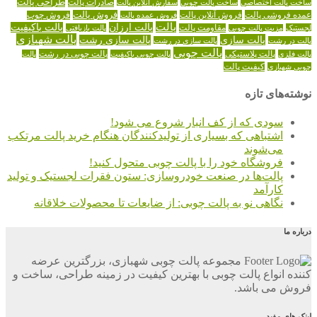
طراحی پالت
صادرات پالت
ساخت پالت اختصاصی
ساخت پالت چوبی
سفارش آنلاین پالت
عمده فروشی پالت
فروش آنلاین پالت
فروش پالت
فروش عمده پالت
فروش چوب
پالت
پالت ارزان
پالت باکیفیت
لجستیک
مقاومت پالت
پالت بازیافتی
مزیت پالت چوبی
پالت شهبازی
پالت سازی
پالت سازی رشت
پالت در رشت
پالت سازی در رشت
پالت چوبی
پالت چوبی در رشت
پالت فلزی
پالت پلاستیکی
پالت چوبی باکیفیت
پالت
کیفیت پالت
چوبی شهبازی
نوشته‌های تازه
سودی که از کف انبار شروع می شود!
اشتباهی که بسیاری از تولیدکنندگان هنگام خرید پالت مرتکب
می‌شوند
فروشگاه خود را با پالت چوبی متحول کنید!
پالت‌ها در صنعت خودروسازی: ستون فقرات لجستیک و تولید
کارآمد
نگاهی نو به پالت چوبی: از ضایعات تا محصولات خلاقانه
درباره ما
مجموعه پالت چوبی شهبازی، بزرگترین عرضه
کننده انواع پالت چوبی با بهترین کیفیت در زمینه طراحی، ساخت و
فروش می باشد.
لینک های مفید