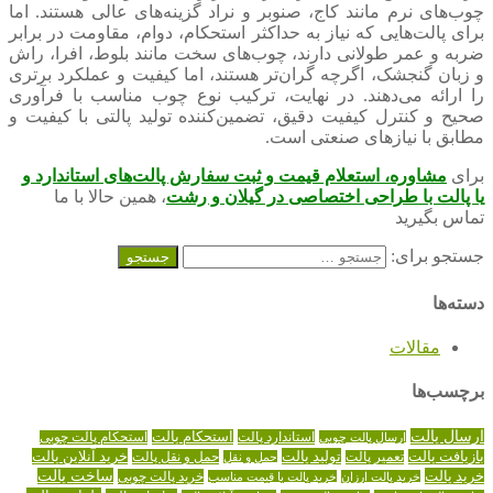
چوب‌های نرم مانند کاج، صنوبر و نراد گزینه‌های عالی هستند. اما
برای پالت‌هایی که نیاز به حداکثر استحکام، دوام، مقاومت در برابر
ضربه و عمر طولانی دارند، چوب‌های سخت مانند بلوط، افرا، راش
و زبان گنجشک، اگرچه گران‌تر هستند، اما کیفیت و عملکرد برتری
را ارائه می‌دهند. در نهایت، ترکیب نوع چوب مناسب با فرآوری
صحیح و کنترل کیفیت دقیق، تضمین‌کننده تولید پالتی با کیفیت و
مطابق با نیازهای صنعتی است.
برای
مشاوره، استعلام قیمت و ثبت سفارش پالت‌های استاندارد
و
یا پالت با طراحی اختصاصی
د
ر گیلان و رشت
، همین حالا با ما
تماس بگیرید
جستجو برای:
دسته‌ها
مقالات
برچسب‌ها
ارسال پالت
استاندارد پالت
استحکام پالت
ارسال پالت چوبی
استحکام پالت چوبی
تولید پالت
خرید آنلاین پالت
بازیافت پالت
حمل و نقل پالت
تعمیر پالت
حمل و نقل
خرید پالت
ساخت پالت
خرید پالت چوبی
خرید پالت ارزان
خرید پالت با قیمت مناسب