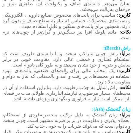
نشان می‌دهد. دانه‌بندی صاف و یکنواخت آن، ظاهری تمیز و
حرفه‌ای به پالت می‌بخشد.
کاربرد:
مناسب برای پالت‌های مخصوص صنایع دارویی، الکترونیکی
و بسته‌بندی محصولات حساس که نیاز به سطح صاف و بدون گره
دارند. همچنین برای پالت‌های سنگین و قابل استفاده مجدد.
نکات:
مانند بلوط، افرا نیز سنگین‌تر و گران‌تر از چوب‌های نرم
است.
راش (Beech):
مزایا:
راش چوبی متراکم، سخت و با دانه‌بندی ظریف است که
استحکام فشاری و خمشی عالی دارد. مقاومت خوبی در برابر
سایش و ضربه از خود نشان می‌دهد و به طور کلی بادوام است.
کاربرد:
یک انتخاب عالی برای پالت‌های صنعتی، پالت‌های مورد
استفاده در محیط‌های پر رفت و آمد و پالت‌هایی که نیاز به دوام و
مقاومت بالا دارند.
نکات:
راش تمایل به جذب رطوبت دارد، بنابراین استفاده از آن در
محیط‌های بسیار مرطوب یا نیازمند انبارداری طولانی‌مدت در فضای
باز، ممکن است نیاز به فرآوری و نگهداری ویژه‌ای داشته باشد.
زبان گنجشک (Ash):
مزایا:
زبان گنجشک به دلیل ترکیب منحصربه‌فردی از استحکام،
انعطاف‌پذیری و مقاومت در برابر ضربه مشهور است. چوبی سخت
و بادوام است که می‌تواند ضربات را به خوبی جذب کند.
کاربرد:
مناسب برای پالت‌هایی که تحت تنش‌ها و ضربات مکرر قرار