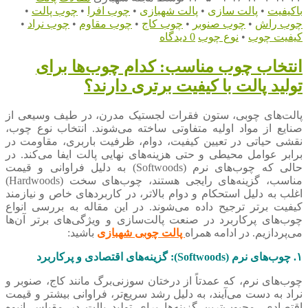
باکیفیت
•
پالت سازی
•
پالت شهبازی
•
چوب افرا
•
چوب پالت
•
چوب راش
•
چوب صنوبر
•
چوب کاج
•
چوب مقاوم
•
چوب نراد
•
کیفیت چوب
•
نوع چوب
0 دیدگاه
انتخاب چوب مناسب: کدام چوب‌ها برای
تولید پالت با کیفیت برتری دارند؟
پالت‌های چوبی، ستون فقرات لجستیک مدرن، در طیف وسیعی از
صنایع از مواد اولیه متفاوتی ساخته می‌شوند. انتخاب نوع چوب،
نقشی حیاتی در تعیین کیفیت، دوام، ظرفیت باربری، مقاومت در
برابر عوامل محیطی و حتی هزینه‌های نهایی پالت ایفا می‌کند. در
حالی که چوب‌های نرم (Softwoods) به دلیل فراوانی و قیمت
مناسب، گزینه‌های رایجی هستند، چوب‌های سخت (Hardwoods)
اغلب به دلیل استحکام و دوام بالاتر، در کاربردهای خاص و نیازمند
کیفیت برتر ترجیح داده می‌شوند. در این مقاله به بررسی انواع
چوب‌های پرکاربرد در صنعت پالت‌سازی و ویژگی‌های برتر آن‌ها
می‌پردازیم. در ادامه همراه
پالت چوبی شهبازی
باشید:
۱. چوب‌های نرم (Softwoods): گزینه‌های اقتصادی و پرکاربرد
چوب‌های نرم، که عمدتاً از درختان سوزنی‌برگ مانند کاج، صنوبر و
نراد به دست می‌آیند، به دلیل رشد سریع‌تر، فراوانی بیشتر و قیمت
اقتصادی، محبوب‌ترین گزینه‌ها برای تولید پالت در مقیاس انبوه