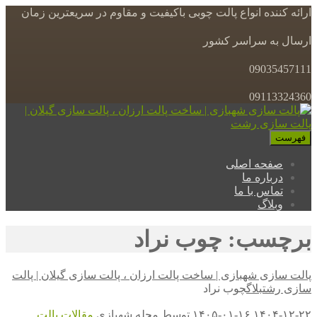
ارائه کننده انواع پالت چوبی باکیفیت و مقاوم در سریعترین زمان
ارسال به سراسر کشور
09035457111
09113324360
فهرست
صفحه اصلی
درباره ما
تماس با ما
وبلاگ
برچسب: چوب نراد
پالت سازی شهبازی | ساخت پالت ارزان ، پالت سازی گیلان | پالت
سازی رشت
بلاگ
چوب نراد
۱۴۰۴-۱۲-۲۲
۱۴۰۵-۰۱-۱۶
توسط
مجله شهبازی
مقالات
پالت