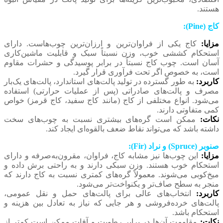
هستند.
کاج (Pine):
مزایا:
کاج یکی از فراوان‌ترین و ارزان‌ترین چوب‌هاست. دارای
استحکام کششی خوب، وزن نسبتاً سبک و قابلیت ماشین‌کاری
آسان است. چوب کاج نسبتاً در برابر پوسیدگی و حشرات مقاوم
است، به خصوص اگر تحت فرآوری قرار گیرد.
کاربرد:
به طور گسترده در تولید پالت‌های استاندارد، پالت‌های یک‌بار
مصرف و پالت‌های صادراتی (پس از عملیات حرارتی) استفاده
می‌شود. انواع مختلفی از کاج (مانند کاج سفید، کاج قرمز) خواص
کمی متفاوتی دارند.
نکات:
ممکن است گره‌های بیشتری نسبت به چوب‌های سخت
داشته باشد که می‌تواند نقاط ضعف بالقوه‌ای ایجاد کند.
صنوبر (Spruce) و نراد (Fir):
مزایا:
این چوب‌ها نیز مشابه کاج، فراوان، مقرون‌به‌صرفه و دارای
استحکام خوب هستند. وزن سبکی دارند و به راحتی برش داده و
میخ‌کوبی می‌شوند. معمولاً گره‌های کمتری نسبت به کاج دارند که
منجر به سطح صاف‌تر و یکنواخت‌تر می‌شود.
کاربرد:
انتخاب‌های عالی برای پالت‌های حمل و نقل عمومی،
پالت‌های خرده‌فروشی و هر جایی که نیاز به تعادل بین هزینه و
استحکام باشد.
نکات:
مقاومت آن‌ها در برابر رطوبت و آفات ممکن است کمتر از